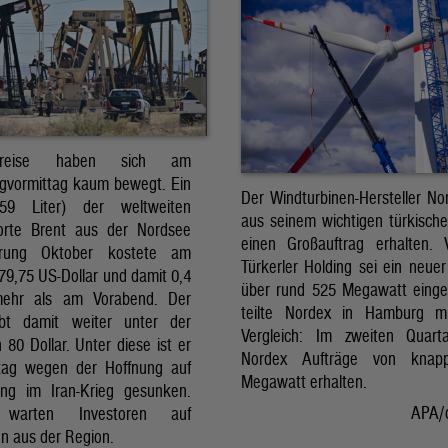
preise haben sich am
gvormittag kaum bewegt. Ein
Der Windturbinen-Hersteller No
159 Liter) der weltweiten
aus seinem wichtigen türkisch
orte Brent aus der Nordsee
einen Großauftrag erhalten.
erung Oktober kostete am
Türkerler Holding sei ein neuer
79,75 US-Dollar und damit 0,4
über rund 525 Megawatt eing
mehr als am Vorabend. Der
teilte Nordex in Hamburg m
ibt damit weiter unter der
Vergleich: Im zweiten Quart
80 Dollar. Unter diese ist er
Nordex Aufträge von knap
tag wegen der Hoffnung auf
Megawatt erhalten.
ng im Iran-Krieg gesunken.
APA/
 warten Investoren auf
n aus der Region.