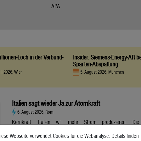
APA
llionen-Loch in der Verbund-
Insider: Siemens-Energy-AR be
Sparten-Abspaltung
uli 2026, Wien
5. August 2026, München
Italien sagt wieder Ja zur Atomkraft
6. August 2026, Rom
Kernkraft. Italien will mehr Strom produzieren. Die
Atombranche hat große Erwartungen, aber es gibt noch viele
iese Webseite verwendet Cookies für die Webanalyse. Details finden
Unsicherheiten. Italien will zurück zur Atomkraft. Der Senat