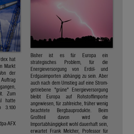
Bisher ist es für Europa ein
rdex hat
strategisches Problem, für die
en Markt
Energieversorgung von Erdöl- und
 Von der
Erdgasimporten abhängig zu sein. Aber
 Auftrag
auch nach dem Umstieg auf eine Strom-
egangen,
getriebene "grüne" Energieversorgung
it. Zum
bleibt Europa auf Rohstoffimporte
al hatte
angewiesen, für zahlreiche, früher wenig
p 3.100
beachtete Bergbauprodukte. Beim
Großteil davon wird die
dpa-AFX
Importabhängigkeit wohl dauerhaft sein,
erwartet Frank Melcher, Professor für