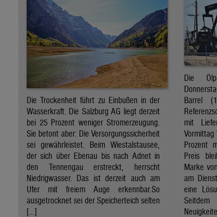
Die Öl
Donnersta
Barrel (
Die Trockenheit führt zu Einbußen in der
Referenzs
Wasserkraft. Die Salzburg AG liegt derzeit
mit Lief
bei 25 Prozent weniger Stromerzeugung.
Vormittag 
Sie betont aber: Die Versorgungssicherheit
Prozent 
sei gewährleistet. Beim Wiestalstausee,
Preis ble
der sich über Ebenau bis nach Adnet in
Marke von 
den Tennengau erstreckt, herrscht
am Diens
Niedrigwasser. Das ist derzeit auch am
eine Lösu
Ufer mit freiem Auge erkennbar.So
Seitdem
ausgetrocknet sei der Speicherteich selten
Neuigkeite
[…]