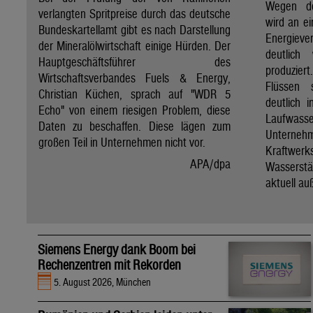
Wegen de
verlangten Spritpreise durch das deutsche
wird an e
Bundeskartellamt gibt es nach Darstellung
Energie
der Mineralölwirtschaft einige Hürden. Der
deutlich
Hauptgeschäftsführer des
produzier
Wirtschaftsverbandes Fuels & Energy,
Flüssen 
Christian Küchen, sprach auf "WDR 5
deutlich 
Echo" von einem riesigen Problem, diese
Laufwasser
Daten zu beschaffen. Diese lägen zum
Untern
großen Teil in Unternehmen nicht vor.
Kraftwer
APA/dpa
Wassers
aktuell au
Siemens Energy dank Boom bei
Rechenzentren mit Rekorden
5. August 2026, München