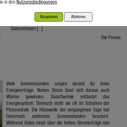
ie in den
Nutzungsbedingungen
.
wird voraussichtlich nach der Sommerpause einem Gesetz
zustimmen, danach kann die Regierung ein entsprechendes
Dekret verabschieden. Der Weg bis zur Inbetriebnahme eines
Akzeptieren
Ablehnen
ersten Reaktors wäre dann noch lang. Doch viele
Unternehmen […]
Die Presse
Viele Sonnenstunden sorgen derzeit für hohe
Energieerträge. Neben Strom lässt sich daraus auch
Wärme gewinnen. Solarthermie entlastet das
Energiesystem. Dennoch steht sie oft im Schatten der
Photovoltaik. Die Hitzewelle der vergangenen Tage hat
Österreich zahlreiche Sonnenstunden beschert.
Während dabei meist über die hohen Stromerträge von