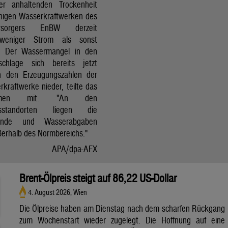
r anhaltenden Trockenheit
inigen Wasserkraftwerken des
versorgers EnBW derzeit
 weniger Strom als sonst
t. Der Wassermangel in den
schlage sich bereits jetzt
in den Erzeugungszahlen der
kraftwerke nieder, teilte das
ehmen mit. "An den
ksstandorten liegen die
tände und Wasserabgaben
ßerhalb des Normbereichs."
APA/dpa-AFX
Brent-Ölpreis steigt auf 86,22 US-Dollar
4. August 2026, Wien
Die Ölpreise haben am Dienstag nach dem scharfen Rückgang
zum Wochenstart wieder zugelegt. Die Hoffnung auf eine