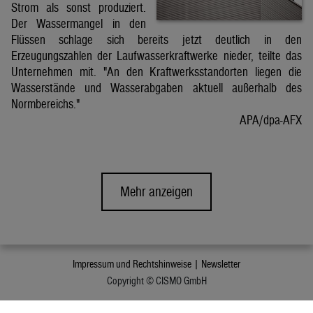
Strom als sonst produziert.
Der Wassermangel in den
Flüssen schlage sich bereits jetzt deutlich in den
Erzeugungszahlen der Laufwasserkraftwerke nieder, teilte das
Unternehmen mit. "An den Kraftwerksstandorten liegen die
Wasserstände und Wasserabgaben aktuell außerhalb des
Normbereichs."
APA/dpa-AFX
Mehr anzeigen
Impressum und Rechtshinweise |
Newsletter
Copyright © CISMO GmbH