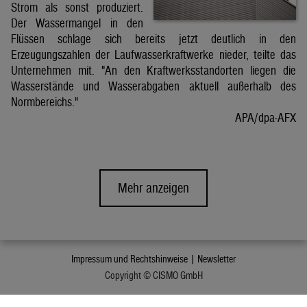
Strom als sonst produziert.
Der Wassermangel in den
Flüssen schlage sich bereits jetzt deutlich in den
Erzeugungszahlen der Laufwasserkraftwerke nieder, teilte das
Unternehmen mit. "An den Kraftwerksstandorten liegen die
Wasserstände und Wasserabgaben aktuell außerhalb des
Normbereichs."
APA/dpa-AFX
Mehr anzeigen
Impressum und Rechtshinweise |
Newsletter
Copyright © CISMO GmbH