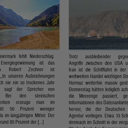
eiermark fehlt Niederschlag.
Trotz ausbleibender gegens
Energiegewinnung ist das
Angriffe zwischen den USA 
sch. Robert Zechner ist
Iran ist die Schifffahrt in der
. „In unseren Aufzeichnungen
weltweiten Handel wichtigen St
ch nie ein so trockenes Jahr
Hormuz weiterhin massiv ges
, sagt der Sprecher von
Donnerstag hätten lediglich ach
. Bei den steirischen
die Meerenge passiert, g
twerken erzeuge man im
Informationen des Datenanbiete
nitt 50 Prozent weniger
hervor, die der Deutschen 
ls im langjährigen Mittel. Der
Agentur vorliegen. Etwa 13 Schi
rund 85 Prozent der […]
demnach im Schnitt in der ver