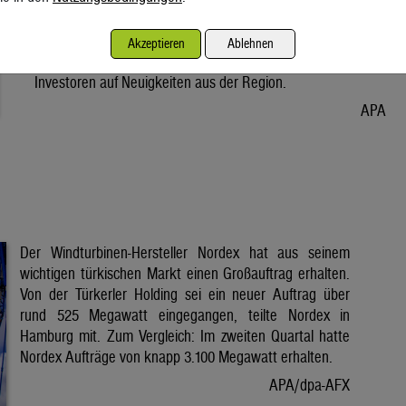
Vorabend. Der Preis bleibt damit weiter unter der Marke von
80 Dollar. Unter diese ist er am Dienstag wegen der Hoffnung
Akzeptieren
Ablehnen
auf eine Lösung im Iran-Krieg gesunken. Seitdem warten
Investoren auf Neuigkeiten aus der Region.
APA
Der Windturbinen-Hersteller Nordex hat aus seinem
wichtigen türkischen Markt einen Großauftrag erhalten.
Von der Türkerler Holding sei ein neuer Auftrag über
rund 525 Megawatt eingegangen, teilte Nordex in
Hamburg mit. Zum Vergleich: Im zweiten Quartal hatte
Nordex Aufträge von knapp 3.100 Megawatt erhalten.
APA/dpa-AFX