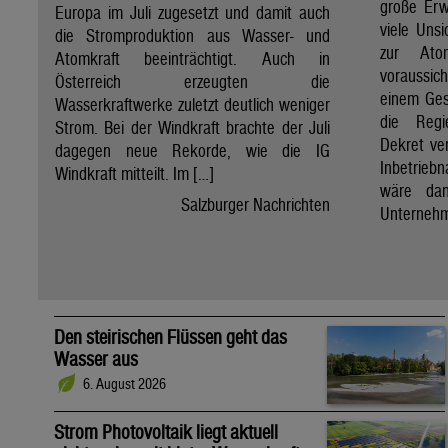
große Erw
Europa im Juli zugesetzt und damit auch
viele Unsi
die Stromproduktion aus Wasser- und
zur Ato
Atomkraft beeinträchtigt. Auch in
voraussic
Österreich erzeugten die
einem Ges
Wasserkraftwerke zuletzt deutlich weniger
die Regi
Strom. Bei der Windkraft brachte der Juli
Dekret ve
dagegen neue Rekorde, wie die IG
Inbetrieb
Windkraft mitteilt. Im […]
wäre dan
Salzburger Nachrichten
Unternehm
Den steirischen Flüssen geht das
Wasser aus
6. August 2026
Strom Photovoltaik liegt aktuell