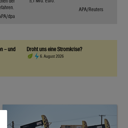
5,1 Mrd. Euro.
chen der
efahren.
APA/Reuters
APA/dpa
en – und
Droht uns eine Stromkrise?
6. August 2026