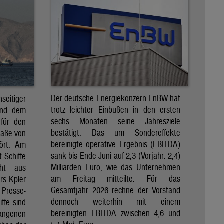
Der deutsche Energiekonzern EnBW hat
eitiger
trotz leichter Einbußen in den ersten
und dem
sechs Monaten seine Jahresziele
 für den
bestätigt. Das um Sondereffekte
raße von
bereinigte operative Ergebnis (EBITDA)
tört. Am
sank bis Ende Juni auf 2,3 (Vorjahr: 2,4)
t Schiffe
Milliarden Euro, wie das Unternehmen
eht aus
am Freitag mitteilte. Für das
rs Kpler
Gesamtjahr 2026 rechne der Vorstand
Presse-
dennoch weiterhin mit einem
ffe sind
bereinigten EBITDA zwischen 4,6 und
gangenen