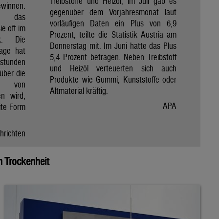
Treibstoffe und Heizöl, im Juli gab es
winnen.
gegenüber dem Vorjahresmonat laut
et das
vorläufigen Daten ein Plus von 6,9
e oft im
Prozent, teilte die Statistik Austria am
ik. Die
Donnerstag mit. Im Juni hatte das Plus
Tage hat
5,4 Prozent betragen. Neben Treibstoff
nstunden
und Heizöl verteuerten sich auch
über die
Produkte wie Gummi, Kunststoffe oder
e von
Altmaterial kräftig.
en wird,
APA
ite Form
hrichten
 Trockenheit