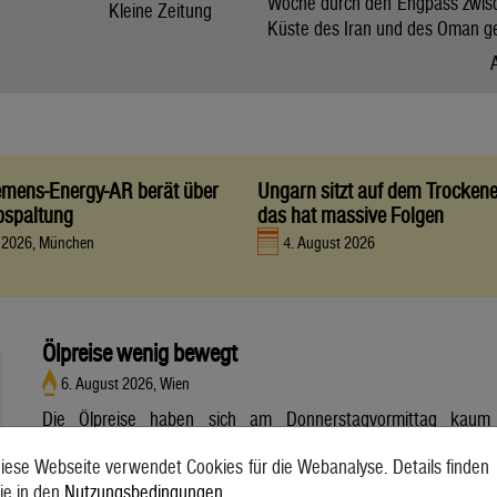
Woche durch den Engpass zwis
Kleine Zeitung
Küste des Iran und des Oman g
iemens-Energy-AR berät über
Ungarn sitzt auf dem Trocken
bspaltung
das hat massive Folgen
t 2026, München
4. August 2026
Ölpreise wenig bewegt
6. August 2026, Wien
Die Ölpreise haben sich am Donnerstagvormittag kaum
bewegt. Ein Barrel (159 Liter) der weltweiten Referenzsorte
iese Webseite verwendet Cookies für die Webanalyse. Details finden
Brent aus der Nordsee mit Lieferung Oktober kostete am
ie in den
Nutzungsbedingungen
.
Vormittag 79,75 US-Dollar und damit 0,4 Prozent mehr als am