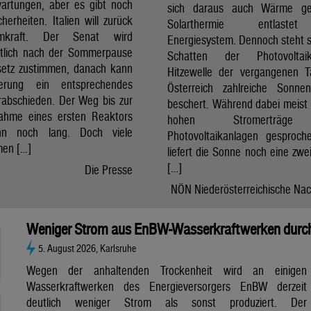
artungen, aber es gibt noch
sich daraus auch Wärme ge
cherheiten. Italien will zurück
Solarthermie entlast
mkraft. Der Senat wird
Energiesystem. Dennoch steht si
htlich nach der Sommerpause
Schatten der Photovolta
etz zustimmen, danach kann
Hitzewelle der vergangenen 
erung ein entsprechendes
Österreich zahlreiche Sonne
rabschieden. Der Weg bis zur
beschert. Während dabei meist 
nahme eines ersten Reaktors
hohen Stromerträg
n noch lang. Doch viele
Photovoltaikanlagen gesproch
en […]
liefert die Sonne noch eine zwe
[…]
Die Presse
NÖN Niederösterreichische Nac
Weniger Strom aus EnBW-Wasserkraftwerken durch
5. August 2026, Karlsruhe
Wegen der anhaltenden Trockenheit wird an einigen
Wasserkraftwerken des Energieversorgers EnBW derzeit
deutlich weniger Strom als sonst produziert. Der