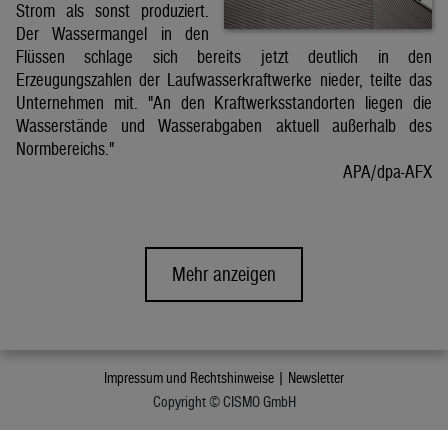
Strom als sonst produziert.
Der Wassermangel in den
Flüssen schlage sich bereits jetzt deutlich in den
Erzeugungszahlen der Laufwasserkraftwerke nieder, teilte das
Unternehmen mit. "An den Kraftwerksstandorten liegen die
Wasserstände und Wasserabgaben aktuell außerhalb des
Normbereichs."
APA/dpa-AFX
Mehr anzeigen
Impressum und Rechtshinweise |
Newsletter
Copyright © CISMO GmbH