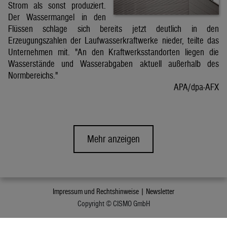
Strom als sonst produziert.
Der Wassermangel in den
Flüssen schlage sich bereits jetzt deutlich in den
Erzeugungszahlen der Laufwasserkraftwerke nieder, teilte das
Unternehmen mit. "An den Kraftwerksstandorten liegen die
Wasserstände und Wasserabgaben aktuell außerhalb des
Normbereichs."
APA/dpa-AFX
Mehr anzeigen
Impressum und Rechtshinweise |
Newsletter
Copyright © CISMO GmbH