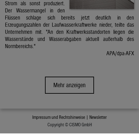
Strom als sonst produziert.
Der Wassermangel in den
Flüssen schlage sich bereits jetzt deutlich in den
Erzeugungszahlen der Laufwasserkraftwerke nieder, teilte das
Unternehmen mit. "An den Kraftwerksstandorten liegen die
Wasserstände und Wasserabgaben aktuell außerhalb des
Normbereichs."
APA/dpa-AFX
Mehr anzeigen
Impressum und Rechtshinweise |
Newsletter
Copyright © CISMO GmbH