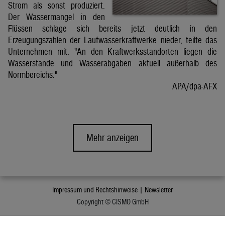
Strom als sonst produziert.
Der Wassermangel in den
Flüssen schlage sich bereits jetzt deutlich in den
Erzeugungszahlen der Laufwasserkraftwerke nieder, teilte das
Unternehmen mit. "An den Kraftwerksstandorten liegen die
Wasserstände und Wasserabgaben aktuell außerhalb des
Normbereichs."
APA/dpa-AFX
Mehr anzeigen
Impressum und Rechtshinweise |
Newsletter
Copyright © CISMO GmbH