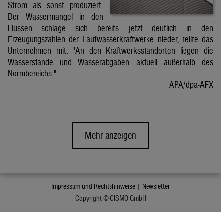
Strom als sonst produziert.
Der Wassermangel in den
Flüssen schlage sich bereits jetzt deutlich in den
Erzeugungszahlen der Laufwasserkraftwerke nieder, teilte das
Unternehmen mit. "An den Kraftwerksstandorten liegen die
Wasserstände und Wasserabgaben aktuell außerhalb des
Normbereichs."
APA/dpa-AFX
Mehr anzeigen
Impressum und Rechtshinweise |
Newsletter
Copyright © CISMO GmbH