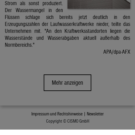
Strom als sonst produziert.
Der Wassermangel in den
Flüssen schlage sich bereits jetzt deutlich in den
Erzeugungszahlen der Laufwasserkraftwerke nieder, teilte das
Unternehmen mit. "An den Kraftwerksstandorten liegen die
Wasserstände und Wasserabgaben aktuell außerhalb des
Normbereichs."
APA/dpa-AFX
Mehr anzeigen
Impressum und Rechtshinweise |
Newsletter
Copyright © CISMO GmbH