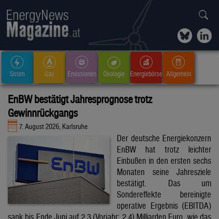
Strom
Gas
Emissionen
Ökologie
Energiebörse
Allgemein
EnBW bestätigt Jahresprognose trotz
Gewinnrückgangs
7. August 2026, Karlsruhe
Der deutsche Energiekonzern
EnBW hat trotz leichter
Einbußen in den ersten sechs
Monaten seine Jahresziele
bestätigt. Das um
Sondereffekte bereinigte
operative Ergebnis (EBITDA)
sank bis Ende Juni auf 2,3 (Vorjahr: 2,4) Milliarden Euro, wie das