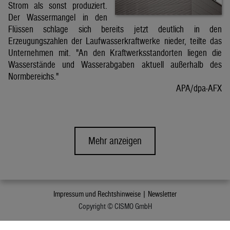
Strom als sonst produziert.
Der Wassermangel in den
Flüssen schlage sich bereits jetzt deutlich in den
Erzeugungszahlen der Laufwasserkraftwerke nieder, teilte das
Unternehmen mit. "An den Kraftwerksstandorten liegen die
Wasserstände und Wasserabgaben aktuell außerhalb des
Normbereichs."
APA/dpa-AFX
Mehr anzeigen
Impressum und Rechtshinweise |
Newsletter
Copyright © CISMO GmbH