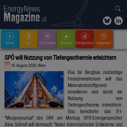
Strom
Gas
Emissionen
Ökologie
Energiebörse
Allgemein
SPÖ will Nutzung von Tiefengeothermie erleichtern
10. August 2026, Wien
Das für Bergbau zuständige
Finanzministerium will das
Mineralrohstoffgesetz
novellieren und damit die
Nutzung von
Tiefengeothermie erleichtern.
Das berichtete das Ö1-
"Morgenjournal" des ORF am Montag. SPÖ-Energiesprecher
Alois Schroll will demnach "lieber österreichische Erdwärme und