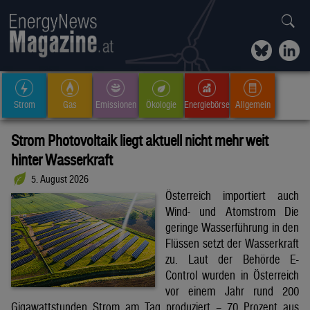
Strom
Gas
Emissionen
Ökologie
Energiebörse
Allgemein
Strom Photovoltaik liegt aktuell nicht mehr weit
hinter Wasserkraft
5. August 2026
Österreich importiert auch
Wind- und Atomstrom Die
geringe Wasserführung in den
Flüssen setzt der Wasserkraft
zu. Laut der Behörde E-
Control wurden in Österreich
vor einem Jahr rund 200
Gigawattstunden Strom am Tag produziert – 70 Prozent aus