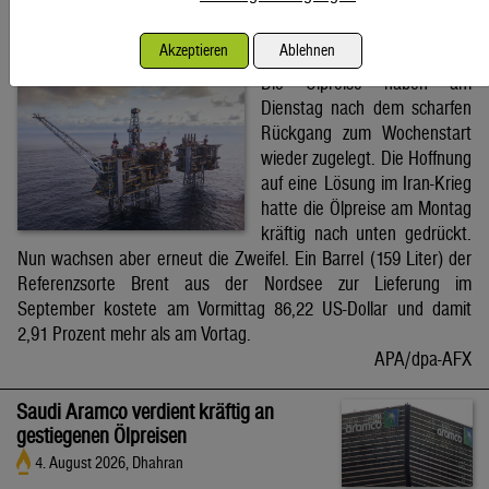
Brent-Ölpreis steigt auf 86,22 US-Dollar
Akzeptieren
Ablehnen
4. August 2026, Wien
Die Ölpreise haben am
Dienstag nach dem scharfen
Rückgang zum Wochenstart
wieder zugelegt. Die Hoffnung
auf eine Lösung im Iran-Krieg
hatte die Ölpreise am Montag
kräftig nach unten gedrückt.
Nun wachsen aber erneut die Zweifel. Ein Barrel (159 Liter) der
Referenzsorte Brent aus der Nordsee zur Lieferung im
September kostete am Vormittag 86,22 US-Dollar und damit
2,91 Prozent mehr als am Vortag.
APA/dpa-AFX
Saudi Aramco verdient kräftig an
gestiegenen Ölpreisen
4. August 2026, Dhahran