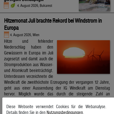
4. August 2026, Bukarest
Hitzemonat Juli brachte Rekord bei Windstrom in
Europa
4. August 2026, Wien
Hitze und fehlender
Niederschlag haben den
Gewässern in Europa im Juli
zugesetzt und damit auch die
Stromproduktion aus Wasser-
und Atomkraft beeinträchtigt.
Unterdessen verzeichnete die
Windkraft die zweithöchste Erzeugung der vergangen 12 Jahre,
geht aus einer Aussendung der IG Windkraft am Dienstag
hervor. Möglich wurde das durch die steigende Zahl an
Windkraftanlagen aber auch durch bessere Windverhältnisse.
APA
Diese Webseite verwendet Cookies für die Webanalyse.
Details finden Sie in den
Nutzungsbedingungen
.