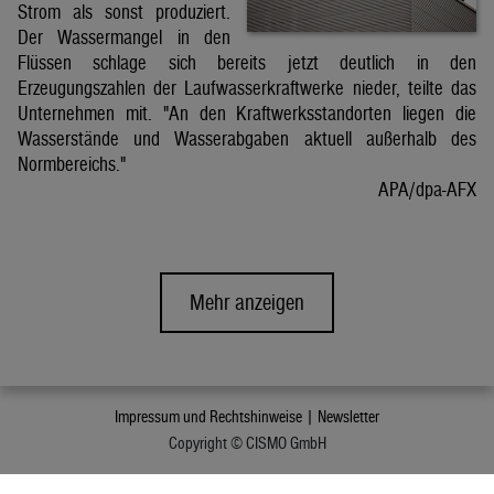
Strom als sonst produziert.
Der Wassermangel in den
Flüssen schlage sich bereits jetzt deutlich in den
Erzeugungszahlen der Laufwasserkraftwerke nieder, teilte das
Unternehmen mit. "An den Kraftwerksstandorten liegen die
Wasserstände und Wasserabgaben aktuell außerhalb des
Normbereichs."
APA/dpa-AFX
Mehr anzeigen
Impressum und Rechtshinweise |
Newsletter
Copyright © CISMO GmbH