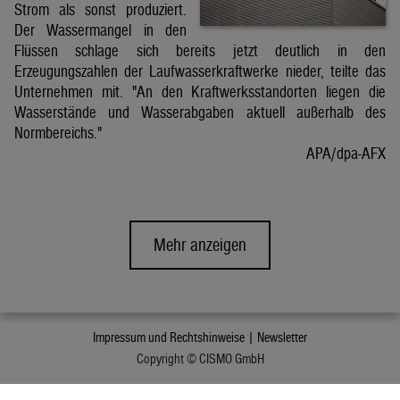
Strom als sonst produziert.
Der Wassermangel in den
Flüssen schlage sich bereits jetzt deutlich in den
Erzeugungszahlen der Laufwasserkraftwerke nieder, teilte das
Unternehmen mit. "An den Kraftwerksstandorten liegen die
Wasserstände und Wasserabgaben aktuell außerhalb des
Normbereichs."
APA/dpa-AFX
Mehr anzeigen
Impressum und Rechtshinweise |
Newsletter
Copyright © CISMO GmbH