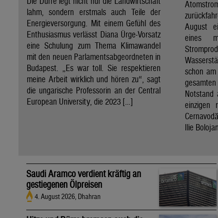
Die Dürre legt nicht nur die Landwirtschaft
Atomst
lahm, sondern erstmals auch Teile der
zurückfah
Energieversorgung. Mit einem Gefühl des
August e
Enthusiasmus verlässt Diana Ürge-Vorsatz
eines m
eine Schulung zum Thema Klimawandel
Strompro
mit den neuen Parlamentsabgeordneten in
Wasserstä
Budapest. „Es war toll. Sie respektieren
schon am 
meine Arbeit wirklich und hören zu“, sagt
gesamten
die ungarische Professorin an der Central
Notstand 
European University, die 2023 […]
einzigen 
Cernavodă
Ilie Boloj
Saudi Aramco verdient kräftig an
gestiegenen Ölpreisen
4. August 2026, Dhahran