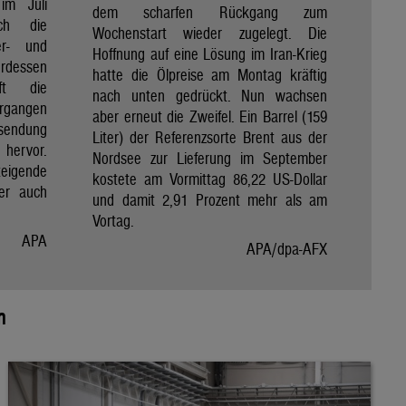
im Juli
dem scharfen Rückgang zum
ch die
Wochenstart wieder zugelegt. Die
er- und
Hoffnung auf eine Lösung im Iran-Krieg
erdessen
hatte die Ölpreise am Montag kräftig
aft die
nach unten gedrückt. Nun wachsen
ergangen
aber erneut die Zweifel. Ein Barrel (159
ssendung
Liter) der Referenzsorte Brent aus der
 hervor.
Nordsee zur Lieferung im September
teigende
kostete am Vormittag 86,22 US-Dollar
er auch
und damit 2,91 Prozent mehr als am
.
Vortag.
APA
APA/dpa-AFX
n