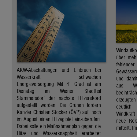
Windaufk
über mehr
fehlende
AKW-Abschaltungen und Einbruch bei
Gewässern
Wasserkraft schwächen
und dami
Energieversorgung Mit 41 Grad ist am
aus Wa
Dienstag im Wiener Stadtteil
beeinträ
Stammersdorf der nächste Hitzerekord
erzeugten
aufgestellt worden. Die Grünen fordern
deutlich
Kanzler Christian Stocker (ÖVP) auf, noch
Windkraf
im August einen Hitzegipfel einzuberufen.
neue Rek
Dabei solle ein Maßnahmenplan gegen die
mitteilt. I
Hitze und Wasserknappheit erarbeitet