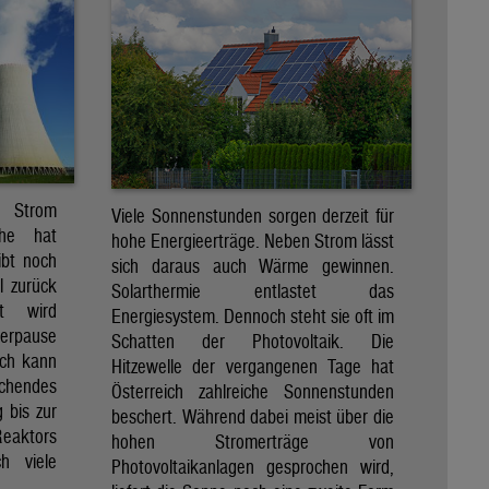
r Strom
Viele Sonnenstunden sorgen derzeit für
che hat
hohe Energieerträge. Neben Strom lässt
ibt noch
sich daraus auch Wärme gewinnen.
ll zurück
Solarthermie entlastet das
t wird
Energiesystem. Dennoch steht sie oft im
merpause
Schatten der Photovoltaik. Die
ach kann
Hitzewelle der vergangenen Tage hat
chendes
Österreich zahlreiche Sonnenstunden
 bis zur
beschert. Während dabei meist über die
Reaktors
hohen Stromerträge von
h viele
Photovoltaikanlagen gesprochen wird,