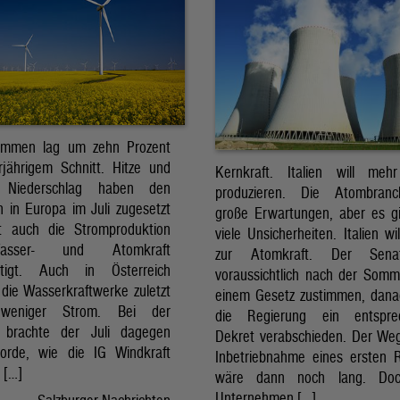
ommen lag um zehn Prozent
jährigem Schnitt. Hitze und
Kernkraft. Italien will meh
r Niederschlag haben den
produzieren. Die Atombran
 in Europa im Juli zugesetzt
große Erwartungen, aber es g
t auch die Stromproduktion
viele Unsicherheiten. Italien wi
sser- und Atomkraft
zur Atomkraft. Der Sena
chtigt. Auch in Österreich
voraussichtlich nach der Som
 die Wasserkraftwerke zuletzt
einem Gesetz zustimmen, dan
 weniger Strom. Bei der
die Regierung ein entspre
t brachte der Juli dagegen
Dekret verabschieden. Der Weg
orde, wie die IG Windkraft
Inbetriebnahme eines ersten 
m […]
wäre dann noch lang. Doc
Unternehmen […]