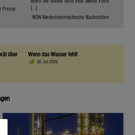
liefert die Sonne noch eine zweite Form
[…]
e Presse
NÖN Niederösterreichische Nachrichten
rät über
Wenn das Wasser fehlt
30. Juli 2026
agen