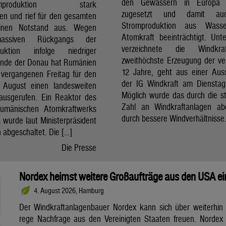
den Gewässern in Europa 
romproduktion stark
zugesetzt und damit au
ren und rief für den gesamten
Stromproduktion aus Wass
inen Notstand aus. Wegen
Atomkraft beeinträchtigt. Unt
assiven Rückgangs der
verzeichnete die Windkr
duktion infolge niedriger
zweithöchste Erzeugung der v
nde der Donau hat Rumänien
12 Jahre, geht aus einer Au
vergangenen Freitag für den
der IG Windkraft am Dienstag
 August einen landesweiten
Möglich wurde das durch die s
ausgerufen. Ein Reaktor des
Zahl an Windkraftanlagen ab
rumänischen Atomkraftwerks
durch bessere Windverhältnisse
 wurde laut Ministerpräsident
an abgeschaltet. Die […]
Die Presse
Nordex heimst weitere Großaufträge aus den USA ei
4. August 2026, Hamburg
Der Windkraftanlagenbauer Nordex kann sich über weiterhin
rege Nachfrage aus den Vereinigten Staaten freuen. Nordex