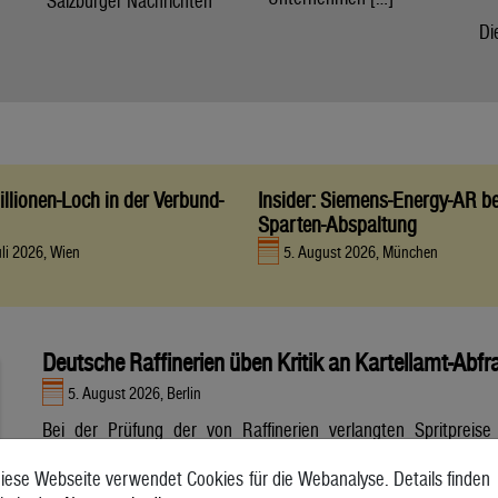
Salzburger Nachrichten
Di
llionen-Loch in der Verbund-
Insider: Siemens-Energy-AR be
Sparten-Abspaltung
uli 2026, Wien
5. August 2026, München
Deutsche Raffinerien üben Kritik an Kartellamt-Abfr
5. August 2026, Berlin
Bei der Prüfung der von Raffinerien verlangten Spritpreise
durch das deutsche Bundeskartellamt gibt es nach Darstellung
iese Webseite verwendet Cookies für die Webanalyse. Details finden
der Mineralölwirtschaft einige Hürden. Der