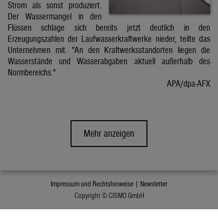
Strom als sonst produziert.
Der Wassermangel in den
Flüssen schlage sich bereits jetzt deutlich in den
Erzeugungszahlen der Laufwasserkraftwerke nieder, teilte das
Unternehmen mit. "An den Kraftwerksstandorten liegen die
Wasserstände und Wasserabgaben aktuell außerhalb des
Normbereichs."
APA/dpa-AFX
Mehr anzeigen
Impressum und Rechtshinweise |
Newsletter
Copyright © CISMO GmbH