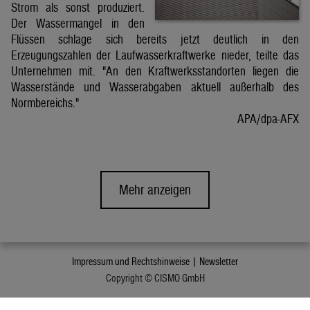
Strom als sonst produziert.
Der Wassermangel in den
Flüssen schlage sich bereits jetzt deutlich in den
Erzeugungszahlen der Laufwasserkraftwerke nieder, teilte das
Unternehmen mit. "An den Kraftwerksstandorten liegen die
Wasserstände und Wasserabgaben aktuell außerhalb des
Normbereichs."
APA/dpa-AFX
Mehr anzeigen
Impressum und Rechtshinweise |
Newsletter
Copyright © CISMO GmbH