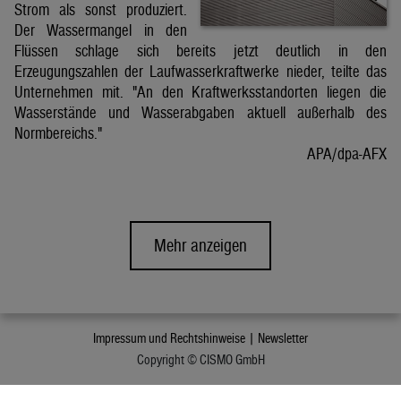
Strom als sonst produziert.
Der Wassermangel in den
Flüssen schlage sich bereits jetzt deutlich in den
Erzeugungszahlen der Laufwasserkraftwerke nieder, teilte das
Unternehmen mit. "An den Kraftwerksstandorten liegen die
Wasserstände und Wasserabgaben aktuell außerhalb des
Normbereichs."
APA/dpa-AFX
Mehr anzeigen
Impressum und Rechtshinweise |
Newsletter
Copyright © CISMO GmbH