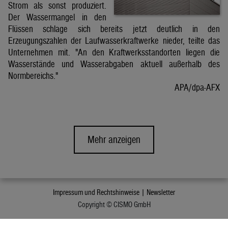
Strom als sonst produziert.
Der Wassermangel in den
Flüssen schlage sich bereits jetzt deutlich in den
Erzeugungszahlen der Laufwasserkraftwerke nieder, teilte das
Unternehmen mit. "An den Kraftwerksstandorten liegen die
Wasserstände und Wasserabgaben aktuell außerhalb des
Normbereichs."
APA/dpa-AFX
Mehr anzeigen
Impressum und Rechtshinweise |
Newsletter
Copyright © CISMO GmbH