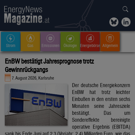
Strom
Gas
Emissionen
Ökologie
Energiebörse
Allgemein
EnBW bestätigt Jahresprognose trotz
Gewinnrückgangs
7. August 2026, Karlsruhe
Der deutsche Energiekonzern
EnBW hat trotz leichter
Einbußen in den ersten sechs
Monaten seine Jahresziele
bestätigt. Das um
Sondereffekte bereinigte
operative Ergebnis (EBITDA)
sank bis Ende Juni auf 2,3 (Vorjahr: 2,4) Milliarden Euro, wie das