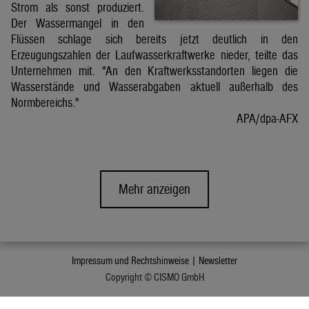
Strom als sonst produziert.
Der Wassermangel in den
Flüssen schlage sich bereits jetzt deutlich in den
Erzeugungszahlen der Laufwasserkraftwerke nieder, teilte das
Unternehmen mit. "An den Kraftwerksstandorten liegen die
Wasserstände und Wasserabgaben aktuell außerhalb des
Normbereichs."
APA/dpa-AFX
Mehr anzeigen
Impressum und Rechtshinweise |
Newsletter
Copyright © CISMO GmbH