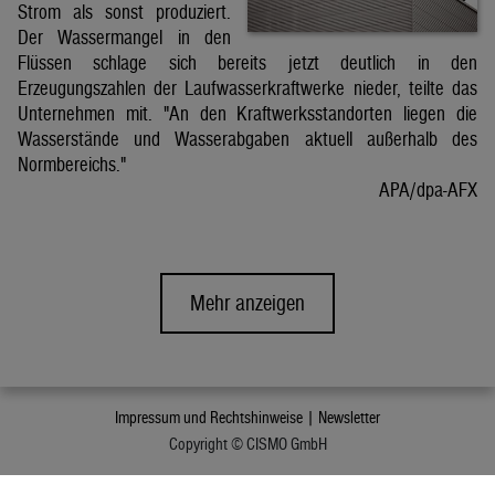
Strom als sonst produziert.
Der Wassermangel in den
Flüssen schlage sich bereits jetzt deutlich in den
Erzeugungszahlen der Laufwasserkraftwerke nieder, teilte das
Unternehmen mit. "An den Kraftwerksstandorten liegen die
Wasserstände und Wasserabgaben aktuell außerhalb des
Normbereichs."
APA/dpa-AFX
Mehr anzeigen
Impressum und Rechtshinweise |
Newsletter
Copyright © CISMO GmbH