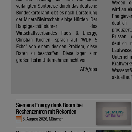
Wegen de
verlangten Spritpreise durch das deutsche
wird an e
Bundeskartellamt gibt es nach Darstellung
Energie
der Mineralölwirtschaft einige Hürden. Der
deutlich
Hauptgeschäftsführer des
produzier
Wirtschaftsverbandes Fuels & Energy,
Flüssen 
Christian Küchen, sprach auf "WDR 5
deutlich 
Echo" von einem riesigen Problem, diese
Laufwasser
Daten zu beschaffen. Diese lägen zum
Untern
großen Teil in Unternehmen nicht vor.
Kraftwer
APA/dpa
Wassers
aktuell au
Siemens Energy dank Boom bei
Rechenzentren mit Rekorden
5. August 2026, München