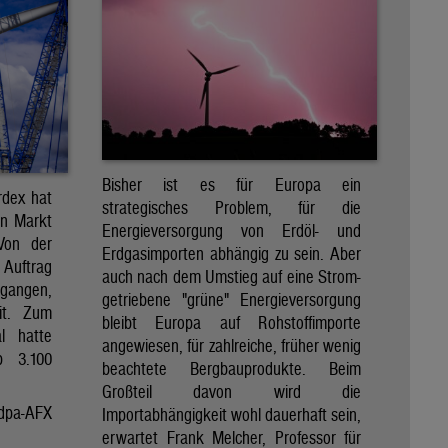
Bisher ist es für Europa ein
rdex hat
strategisches Problem, für die
en Markt
Energieversorgung von Erdöl- und
 Von der
Erdgasimporten abhängig zu sein. Aber
 Auftrag
auch nach dem Umstieg auf eine Strom-
egangen,
getriebene "grüne" Energieversorgung
it. Zum
bleibt Europa auf Rohstoffimporte
al hatte
angewiesen, für zahlreiche, früher wenig
p 3.100
beachtete Bergbauprodukte. Beim
Großteil davon wird die
dpa-AFX
Importabhängigkeit wohl dauerhaft sein,
erwartet Frank Melcher, Professor für