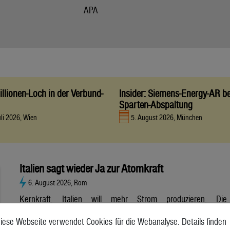
APA
llionen-Loch in der Verbund-
Insider: Siemens-Energy-AR be
Sparten-Abspaltung
uli 2026, Wien
5. August 2026, München
Italien sagt wieder Ja zur Atomkraft
6. August 2026, Rom
Kernkraft. Italien will mehr Strom produzieren. Die
Atombranche hat große Erwartungen, aber es gibt noch viele
iese Webseite verwendet Cookies für die Webanalyse. Details finden
Unsicherheiten. Italien will zurück zur Atomkraft. Der Senat