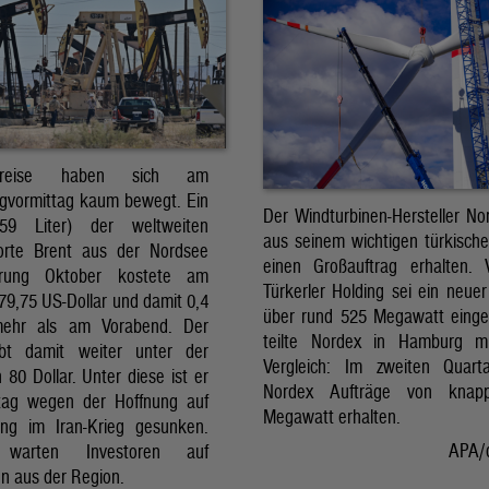
preise haben sich am
gvormittag kaum bewegt. Ein
Der Windturbinen-Hersteller No
159 Liter) der weltweiten
aus seinem wichtigen türkisch
orte Brent aus der Nordsee
einen Großauftrag erhalten.
erung Oktober kostete am
Türkerler Holding sei ein neuer
79,75 US-Dollar und damit 0,4
über rund 525 Megawatt eing
mehr als am Vorabend. Der
teilte Nordex in Hamburg m
ibt damit weiter unter der
Vergleich: Im zweiten Quart
80 Dollar. Unter diese ist er
Nordex Aufträge von knap
tag wegen der Hoffnung auf
Megawatt erhalten.
ng im Iran-Krieg gesunken.
APA/
 warten Investoren auf
n aus der Region.