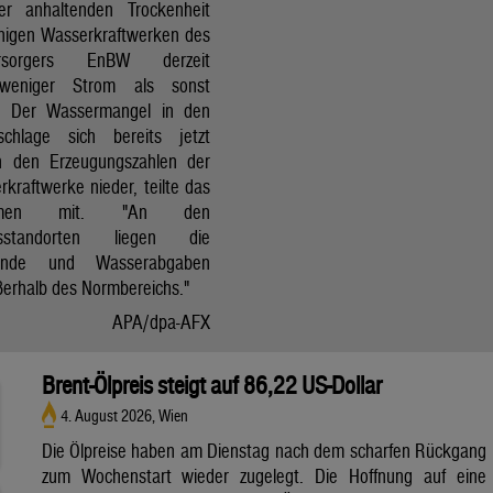
r anhaltenden Trockenheit
inigen Wasserkraftwerken des
versorgers EnBW derzeit
 weniger Strom als sonst
t. Der Wassermangel in den
schlage sich bereits jetzt
in den Erzeugungszahlen der
kraftwerke nieder, teilte das
ehmen mit. "An den
ksstandorten liegen die
tände und Wasserabgaben
ßerhalb des Normbereichs."
APA/dpa-AFX
Brent-Ölpreis steigt auf 86,22 US-Dollar
4. August 2026, Wien
Die Ölpreise haben am Dienstag nach dem scharfen Rückgang
zum Wochenstart wieder zugelegt. Die Hoffnung auf eine