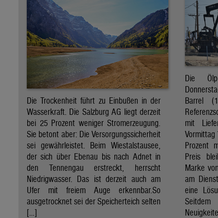
Die Öl
Donnersta
Barrel (
Die Trockenheit führt zu Einbußen in der
Referenzs
Wasserkraft. Die Salzburg AG liegt derzeit
mit Lief
bei 25 Prozent weniger Stromerzeugung.
Vormittag 
Sie betont aber: Die Versorgungssicherheit
Prozent 
sei gewährleistet. Beim Wiestalstausee,
Preis ble
der sich über Ebenau bis nach Adnet in
Marke von 
den Tennengau erstreckt, herrscht
am Diens
Niedrigwasser. Das ist derzeit auch am
eine Lösu
Ufer mit freiem Auge erkennbar.So
Seitdem
ausgetrocknet sei der Speicherteich selten
Neuigkeite
[…]