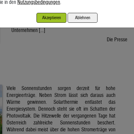
ie in den
Nutzungsbedingungen
.
wird voraussichtlich nach der Sommerpause einem Gesetz
zustimmen, danach kann die Regierung ein entsprechendes
Dekret verabschieden. Der Weg bis zur Inbetriebnahme eines
Akzeptieren
Ablehnen
ersten Reaktors wäre dann noch lang. Doch viele
Unternehmen […]
Die Presse
Viele Sonnenstunden sorgen derzeit für hohe
Energieerträge. Neben Strom lässt sich daraus auch
Wärme gewinnen. Solarthermie entlastet das
Energiesystem. Dennoch steht sie oft im Schatten der
Photovoltaik. Die Hitzewelle der vergangenen Tage hat
Österreich zahlreiche Sonnenstunden beschert.
Während dabei meist über die hohen Stromerträge von