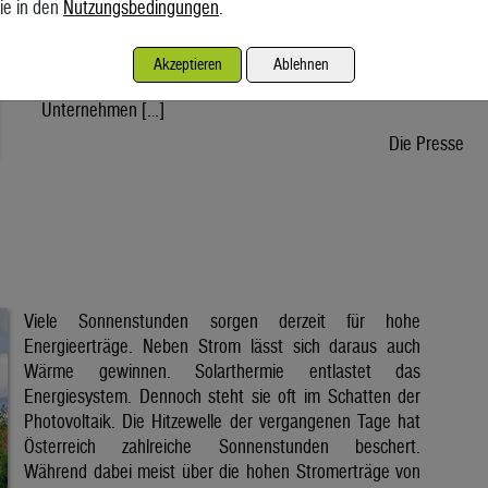
ie in den
Nutzungsbedingungen
.
wird voraussichtlich nach der Sommerpause einem Gesetz
zustimmen, danach kann die Regierung ein entsprechendes
Dekret verabschieden. Der Weg bis zur Inbetriebnahme eines
Akzeptieren
Ablehnen
ersten Reaktors wäre dann noch lang. Doch viele
Unternehmen […]
Die Presse
Viele Sonnenstunden sorgen derzeit für hohe
Energieerträge. Neben Strom lässt sich daraus auch
Wärme gewinnen. Solarthermie entlastet das
Energiesystem. Dennoch steht sie oft im Schatten der
Photovoltaik. Die Hitzewelle der vergangenen Tage hat
Österreich zahlreiche Sonnenstunden beschert.
Während dabei meist über die hohen Stromerträge von