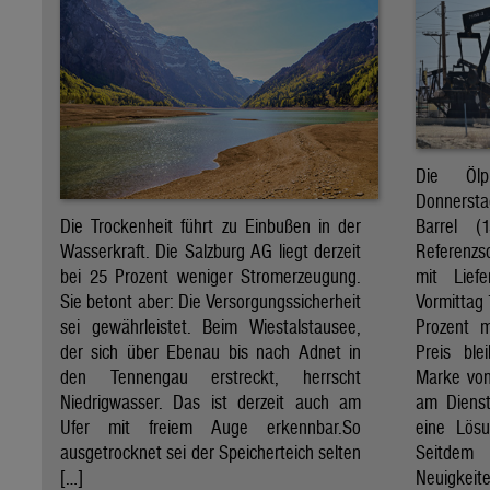
Die Öl
Donnersta
Barrel (
Die Trockenheit führt zu Einbußen in der
Referenzs
Wasserkraft. Die Salzburg AG liegt derzeit
mit Lief
bei 25 Prozent weniger Stromerzeugung.
Vormittag 
Sie betont aber: Die Versorgungssicherheit
Prozent 
sei gewährleistet. Beim Wiestalstausee,
Preis ble
der sich über Ebenau bis nach Adnet in
Marke von 
den Tennengau erstreckt, herrscht
am Diens
Niedrigwasser. Das ist derzeit auch am
eine Lösu
Ufer mit freiem Auge erkennbar.So
Seitdem
ausgetrocknet sei der Speicherteich selten
Neuigkeite
[…]