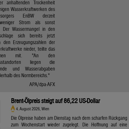
r anhaltenden Trockenheit
inigen Wasserkraftwerken des
versorgers EnBW derzeit
 weniger Strom als sonst
t. Der Wassermangel in den
schlage sich bereits jetzt
in den Erzeugungszahlen der
kraftwerke nieder, teilte das
ehmen mit. "An den
ksstandorten liegen die
tände und Wasserabgaben
ßerhalb des Normbereichs."
APA/dpa-AFX
Brent-Ölpreis steigt auf 86,22 US-Dollar
4. August 2026, Wien
Die Ölpreise haben am Dienstag nach dem scharfen Rückgang
zum Wochenstart wieder zugelegt. Die Hoffnung auf eine