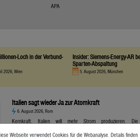
APA
llionen-Loch in der Verbund-
Insider: Siemens-Energy-AR be
Sparten-Abspaltung
uli 2026, Wien
5. August 2026, München
Italien sagt wieder Ja zur Atomkraft
6. August 2026, Rom
Kernkraft. Italien will mehr Strom produzieren. Die
Atombranche hat große Erwartungen, aber es gibt noch viele
iese Webseite verwendet Cookies für die Webanalyse. Details finden
Unsicherheiten. Italien will zurück zur Atomkraft. Der Senat