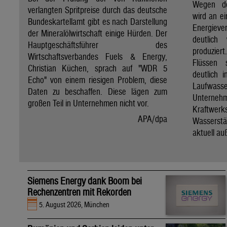
Wegen de
verlangten Spritpreise durch das deutsche
wird an e
Bundeskartellamt gibt es nach Darstellung
Energie
der Mineralölwirtschaft einige Hürden. Der
deutlich
Hauptgeschäftsführer des
produzier
Wirtschaftsverbandes Fuels & Energy,
Flüssen 
Christian Küchen, sprach auf "WDR 5
deutlich 
Echo" von einem riesigen Problem, diese
Laufwasser
Daten zu beschaffen. Diese lägen zum
Untern
großen Teil in Unternehmen nicht vor.
Kraftwer
APA/dpa
Wassers
aktuell au
Siemens Energy dank Boom bei
Rechenzentren mit Rekorden
5. August 2026, München