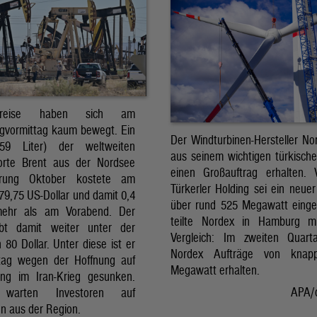
preise haben sich am
gvormittag kaum bewegt. Ein
Der Windturbinen-Hersteller No
159 Liter) der weltweiten
aus seinem wichtigen türkisch
orte Brent aus der Nordsee
einen Großauftrag erhalten.
erung Oktober kostete am
Türkerler Holding sei ein neuer
79,75 US-Dollar und damit 0,4
über rund 525 Megawatt eing
mehr als am Vorabend. Der
teilte Nordex in Hamburg m
ibt damit weiter unter der
Vergleich: Im zweiten Quart
80 Dollar. Unter diese ist er
Nordex Aufträge von knap
tag wegen der Hoffnung auf
Megawatt erhalten.
ng im Iran-Krieg gesunken.
APA/
 warten Investoren auf
n aus der Region.