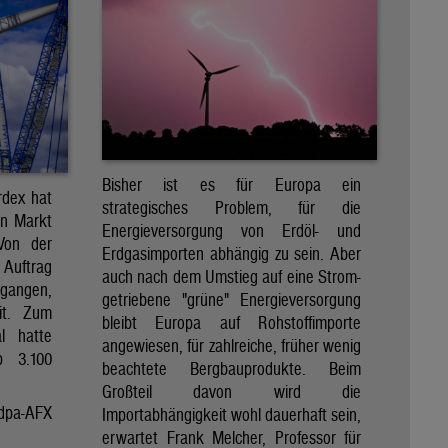
Bisher ist es für Europa ein
rdex hat
strategisches Problem, für die
en Markt
Energieversorgung von Erdöl- und
 Von der
Erdgasimporten abhängig zu sein. Aber
 Auftrag
auch nach dem Umstieg auf eine Strom-
egangen,
getriebene "grüne" Energieversorgung
it. Zum
bleibt Europa auf Rohstoffimporte
al hatte
angewiesen, für zahlreiche, früher wenig
p 3.100
beachtete Bergbauprodukte. Beim
Großteil davon wird die
dpa-AFX
Importabhängigkeit wohl dauerhaft sein,
erwartet Frank Melcher, Professor für