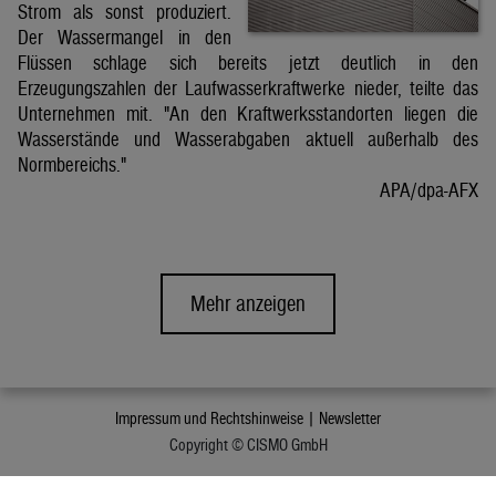
Strom als sonst produziert.
Der Wassermangel in den
Flüssen schlage sich bereits jetzt deutlich in den
Erzeugungszahlen der Laufwasserkraftwerke nieder, teilte das
Unternehmen mit. "An den Kraftwerksstandorten liegen die
Wasserstände und Wasserabgaben aktuell außerhalb des
Normbereichs."
APA/dpa-AFX
Mehr anzeigen
Impressum und Rechtshinweise |
Newsletter
Copyright © CISMO GmbH