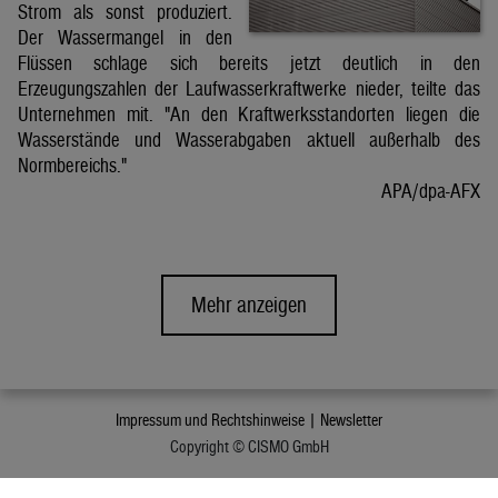
Strom als sonst produziert.
Der Wassermangel in den
Flüssen schlage sich bereits jetzt deutlich in den
Erzeugungszahlen der Laufwasserkraftwerke nieder, teilte das
Unternehmen mit. "An den Kraftwerksstandorten liegen die
Wasserstände und Wasserabgaben aktuell außerhalb des
Normbereichs."
APA/dpa-AFX
Mehr anzeigen
Impressum und Rechtshinweise |
Newsletter
Copyright © CISMO GmbH