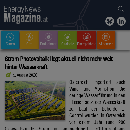
Strom
Gas
Emissionen
Ökologie
Energiebörse
Allgemein
Strom Photovoltaik liegt aktuell nicht mehr weit
hinter Wasserkraft
5. August 2026
Österreich importiert auch
Wind- und Atomstrom Die
geringe Wasserführung in den
Flüssen setzt der Wasserkraft
zu. Laut der Behörde E-
Control wurden in Österreich
vor einem Jahr rund 200
Gigawattstunden Strom am Tag produziert – 70 Prozent aus