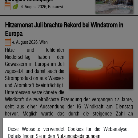
4. August 2026, Bukarest
Hitzemonat Juli brachte Rekord bei Windstrom in
Europa
4. August 2026, Wien
Hitze und fehlender
Niederschlag haben den
Gewässern in Europa im Juli
zugesetzt und damit auch die
Stromproduktion aus Wasser-
und Atomkraft beeinträchtigt.
Unterdessen verzeichnete die
Windkraft die zweithöchste Erzeugung der vergangen 12 Jahre,
geht aus einer Aussendung der IG Windkraft am Dienstag
hervor. Möglich wurde das durch die steigende Zahl an
Windkraftanlagen aber auch durch bessere Windverhältnisse.
APA
Diese Webseite verwendet Cookies für die Webanalyse.
Details finden Sie in den
Nutzungsbedingungen
.