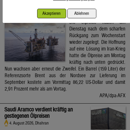
Brent-Ölpreis steigt auf 86,22 US-Dollar
Akzeptieren
Ablehnen
4. August 2026, Wien
Die Ölpreise haben am
Dienstag nach dem scharfen
Rückgang zum Wochenstart
wieder zugelegt. Die Hoffnung
auf eine Lösung im Iran-Krieg
hatte die Ölpreise am Montag
kräftig nach unten gedrückt.
Nun wachsen aber erneut die Zweifel. Ein Barrel (159 Liter) der
Referenzsorte Brent aus der Nordsee zur Lieferung im
September kostete am Vormittag 86,22 US-Dollar und damit
2,91 Prozent mehr als am Vortag.
APA/dpa-AFX
Saudi Aramco verdient kräftig an
gestiegenen Ölpreisen
4. August 2026, Dhahran