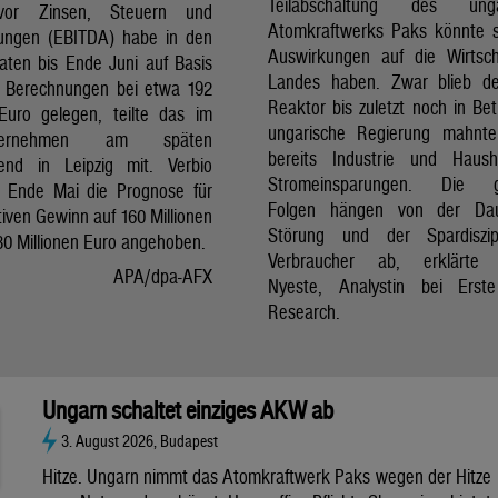
Teilabschaltung des unga
vor Zinsen, Steuern und
Atomkraftwerks Paks könnte 
ungen (EBITDA) habe in den
Auswirkungen auf die Wirtsc
aten bis Ende Juni auf Basis
Landes haben. Zwar blieb de
er Berechnungen bei etwa 192
Reaktor bis zuletzt noch in Bet
 Euro gelegen, teilte das im
ungarische Regierung mahnte
nternehmen am späten
bereits Industrie und Haush
end in Leipzig mit. Verbio
Stromeinsparungen. Die 
t Ende Mai die Prognose für
Folgen hängen von der Da
iven Gewinn auf 160 Millionen
Störung und der Spardiszip
80 Millionen Euro angehoben.
Verbraucher ab, erklärte 
APA/dpa-AFX
Nyeste, Analystin bei Erst
Research.
Ungarn schaltet einziges AKW ab
3. August 2026, Budapest
Hitze. Ungarn nimmt das Atomkraftwerk Paks wegen der Hitze