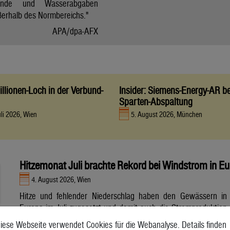
tände und Wasserabgaben
ßerhalb des Normbereichs."
APA/dpa-AFX
llionen-Loch in der Verbund-
Insider: Siemens-Energy-AR be
Sparten-Abspaltung
uli 2026, Wien
5. August 2026, München
Hitzemonat Juli brachte Rekord bei Windstrom in E
4. August 2026, Wien
Hitze und fehlender Niederschlag haben den Gewässern in
Europa im Juli zugesetzt und damit auch die Stromproduktion
aus Wasser- und Atomkraft beeinträchtigt. Unterdessen
iese Webseite verwendet Cookies für die Webanalyse. Details finden