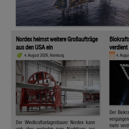
Nordex heimst weitere Großaufträge
Biokraft
aus den USA ein
verdient
4. August 2026, Hamburg
4. Augus
Der Biokra
vergange
Der Windkraftanlagenbauer Nordex kann
mehr verdi
sich über weiterhin rege Nachfrage aus