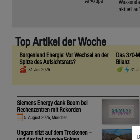
APA/dpa
Wassers
aktuell au
Top Artikel der Woche
Burgenland Energie: Vor Wechsel an der
Das 370-Mi
Spitze des Aufsichtsrats?
Bilanz
31. Juli 2026
31. J
Siemens Energy dank Boom bei
Rechenzentren mit Rekorden
5. August 2026, München
Ungarn sitzt auf dem Trockenen –
D
und das hat massive Folgen