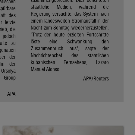
rischen
staatliche Medien, während die
spürbare
Regierung versuchte, das System nach
haft des
einem landesweiten Stromausfall in der
r letzte
Nacht zum Sonntag wiederherzustellen.
rieb, die
"Trotz der heute erzielten Fortschritte
 jedoch
löste eine Schwankung den
alte zu
Zusammenbruch aus", sagte der
genauen
Nachrichtenchef des staatlichen
uer der
kubanischen Fernsehens, Lazaro
lin der
Manuel Alonso.
Orsolya
e Group
APA/Reuters
APA