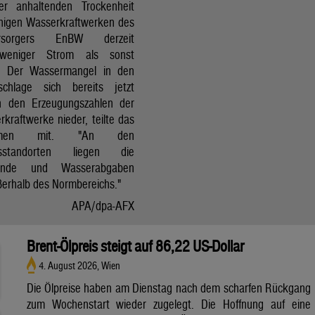
r anhaltenden Trockenheit
inigen Wasserkraftwerken des
versorgers EnBW derzeit
 weniger Strom als sonst
t. Der Wassermangel in den
schlage sich bereits jetzt
in den Erzeugungszahlen der
kraftwerke nieder, teilte das
ehmen mit. "An den
ksstandorten liegen die
tände und Wasserabgaben
ßerhalb des Normbereichs."
APA/dpa-AFX
Brent-Ölpreis steigt auf 86,22 US-Dollar
4. August 2026, Wien
Die Ölpreise haben am Dienstag nach dem scharfen Rückgang
zum Wochenstart wieder zugelegt. Die Hoffnung auf eine