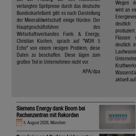
Wegen de
verlangten Spritpreise durch das deutsche
wird an e
Bundeskartellamt gibt es nach Darstellung
Energie
der Mineralölwirtschaft einige Hürden. Der
deutlich
Hauptgeschäftsführer des
produzier
Wirtschaftsverbandes Fuels & Energy,
Flüssen 
Christian Küchen, sprach auf "WDR 5
deutlich 
Echo" von einem riesigen Problem, diese
Laufwasser
Daten zu beschaffen. Diese lägen zum
Untern
großen Teil in Unternehmen nicht vor.
Kraftwer
APA/dpa
Wassers
aktuell au
Siemens Energy dank Boom bei
Rechenzentren mit Rekorden
5. August 2026, München