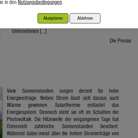
ie in den
Nutzungsbedingungen
.
wird voraussichtlich nach der Sommerpause einem Gesetz
zustimmen, danach kann die Regierung ein entsprechendes
Dekret verabschieden. Der Weg bis zur Inbetriebnahme eines
Akzeptieren
Ablehnen
ersten Reaktors wäre dann noch lang. Doch viele
Unternehmen […]
Die Presse
Viele Sonnenstunden sorgen derzeit für hohe
Energieerträge. Neben Strom lässt sich daraus auch
Wärme gewinnen. Solarthermie entlastet das
Energiesystem. Dennoch steht sie oft im Schatten der
Photovoltaik. Die Hitzewelle der vergangenen Tage hat
Österreich zahlreiche Sonnenstunden beschert.
Während dabei meist über die hohen Stromerträge von