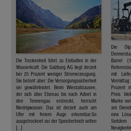
Die Öl
Donnersta
Barrel (
Die Trockenheit führt zu Einbußen in der
Referenzs
Wasserkraft. Die Salzburg AG liegt derzeit
mit Lief
bei 25 Prozent weniger Stromerzeugung.
Vormittag 
Sie betont aber: Die Versorgungssicherheit
Prozent 
sei gewährleistet. Beim Wiestalstausee,
Preis ble
der sich über Ebenau bis nach Adnet in
Marke von 
den Tennengau erstreckt, herrscht
am Diens
Niedrigwasser. Das ist derzeit auch am
eine Lösu
Ufer mit freiem Auge erkennbar.So
Seitdem
ausgetrocknet sei der Speicherteich selten
Neuigkeite
[…]