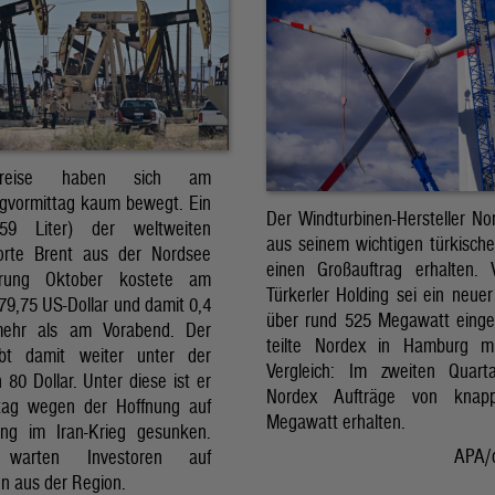
preise haben sich am
gvormittag kaum bewegt. Ein
Der Windturbinen-Hersteller No
159 Liter) der weltweiten
aus seinem wichtigen türkisch
orte Brent aus der Nordsee
einen Großauftrag erhalten.
erung Oktober kostete am
Türkerler Holding sei ein neuer
79,75 US-Dollar und damit 0,4
über rund 525 Megawatt eing
mehr als am Vorabend. Der
teilte Nordex in Hamburg m
ibt damit weiter unter der
Vergleich: Im zweiten Quart
80 Dollar. Unter diese ist er
Nordex Aufträge von knap
tag wegen der Hoffnung auf
Megawatt erhalten.
ng im Iran-Krieg gesunken.
APA/
 warten Investoren auf
n aus der Region.