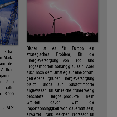
Bisher ist es für Europa ein
rdex hat
strategisches Problem, für die
en Markt
Energieversorgung von Erdöl- und
 Von der
Erdgasimporten abhängig zu sein. Aber
 Auftrag
auch nach dem Umstieg auf eine Strom-
egangen,
getriebene "grüne" Energieversorgung
it. Zum
bleibt Europa auf Rohstoffimporte
al hatte
angewiesen, für zahlreiche, früher wenig
p 3.100
beachtete Bergbauprodukte. Beim
Großteil davon wird die
dpa-AFX
Importabhängigkeit wohl dauerhaft sein,
erwartet Frank Melcher, Professor für