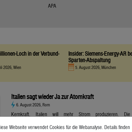
APA
llionen-Loch in der Verbund-
Insider: Siemens-Energy-AR be
Sparten-Abspaltung
uli 2026, Wien
5. August 2026, München
Italien sagt wieder Ja zur Atomkraft
6. August 2026, Rom
Kernkraft. Italien will mehr Strom produzieren. Die
Atombranche hat große Erwartungen, aber es gibt noch viele
iese Webseite verwendet Cookies für die Webanalyse. Details finden
Unsicherheiten. Italien will zurück zur Atomkraft. Der Senat