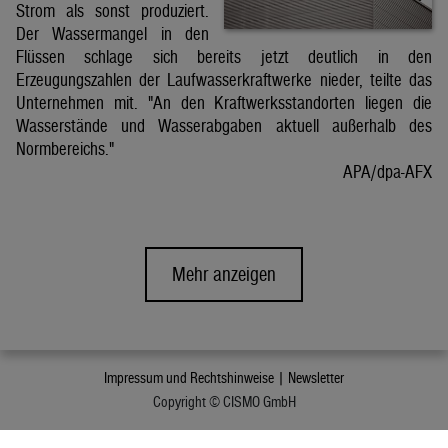
Strom als sonst produziert.
Der Wassermangel in den
Flüssen schlage sich bereits jetzt deutlich in den
Erzeugungszahlen der Laufwasserkraftwerke nieder, teilte das
Unternehmen mit. "An den Kraftwerksstandorten liegen die
Wasserstände und Wasserabgaben aktuell außerhalb des
Normbereichs."
APA/dpa-AFX
Mehr anzeigen
Impressum und Rechtshinweise |
Newsletter
Copyright © CISMO GmbH