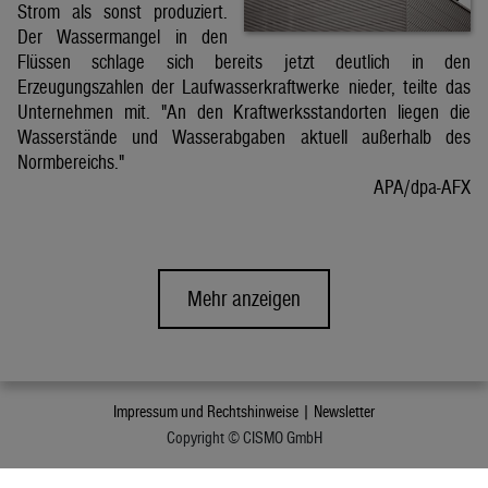
Strom als sonst produziert.
Der Wassermangel in den
Flüssen schlage sich bereits jetzt deutlich in den
Erzeugungszahlen der Laufwasserkraftwerke nieder, teilte das
Unternehmen mit. "An den Kraftwerksstandorten liegen die
Wasserstände und Wasserabgaben aktuell außerhalb des
Normbereichs."
APA/dpa-AFX
Mehr anzeigen
Impressum und Rechtshinweise |
Newsletter
Copyright © CISMO GmbH