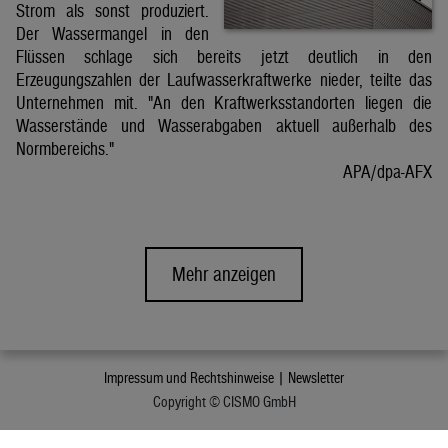
Strom als sonst produziert.
Der Wassermangel in den
Flüssen schlage sich bereits jetzt deutlich in den
Erzeugungszahlen der Laufwasserkraftwerke nieder, teilte das
Unternehmen mit. "An den Kraftwerksstandorten liegen die
Wasserstände und Wasserabgaben aktuell außerhalb des
Normbereichs."
APA/dpa-AFX
Mehr anzeigen
Impressum und Rechtshinweise |
Newsletter
Copyright © CISMO GmbH