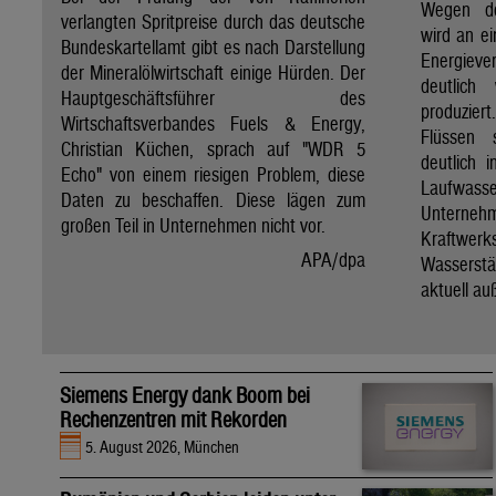
Wegen de
verlangten Spritpreise durch das deutsche
wird an e
Bundeskartellamt gibt es nach Darstellung
Energie
der Mineralölwirtschaft einige Hürden. Der
deutlich
Hauptgeschäftsführer des
produzier
Wirtschaftsverbandes Fuels & Energy,
Flüssen 
Christian Küchen, sprach auf "WDR 5
deutlich 
Echo" von einem riesigen Problem, diese
Laufwasser
Daten zu beschaffen. Diese lägen zum
Untern
großen Teil in Unternehmen nicht vor.
Kraftwer
APA/dpa
Wassers
aktuell au
Siemens Energy dank Boom bei
Rechenzentren mit Rekorden
5. August 2026, München