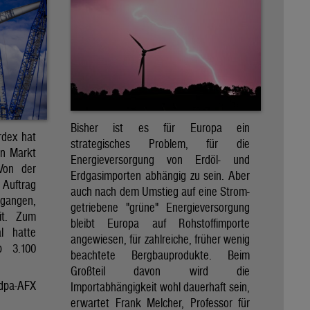
Bisher ist es für Europa ein
rdex hat
strategisches Problem, für die
en Markt
Energieversorgung von Erdöl- und
 Von der
Erdgasimporten abhängig zu sein. Aber
 Auftrag
auch nach dem Umstieg auf eine Strom-
egangen,
getriebene "grüne" Energieversorgung
it. Zum
bleibt Europa auf Rohstoffimporte
al hatte
angewiesen, für zahlreiche, früher wenig
p 3.100
beachtete Bergbauprodukte. Beim
Großteil davon wird die
dpa-AFX
Importabhängigkeit wohl dauerhaft sein,
erwartet Frank Melcher, Professor für