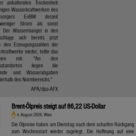
r anhaltenden Trockenheit
inigen Wasserkraftwerken des
versorgers EnBW derzeit
 weniger Strom als sonst
t. Der Wassermangel in den
schlage sich bereits jetzt
in den Erzeugungszahlen der
kraftwerke nieder, teilte das
ehmen mit. "An den
ksstandorten liegen die
tände und Wasserabgaben
ßerhalb des Normbereichs."
APA/dpa-AFX
Brent-Ölpreis steigt auf 86,22 US-Dollar
4. August 2026, Wien
Die Ölpreise haben am Dienstag nach dem scharfen Rückgang
zum Wochenstart wieder zugelegt. Die Hoffnung auf eine