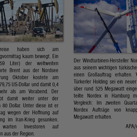
preise haben sich am
gvormittag kaum bewegt. Ein
Der Windturbinen-Hersteller No
159 Liter) der weltweiten
aus seinem wichtigen türkisch
orte Brent aus der Nordsee
einen Großauftrag erhalten.
erung Oktober kostete am
Türkerler Holding sei ein neuer
79,75 US-Dollar und damit 0,4
über rund 525 Megawatt eing
mehr als am Vorabend. Der
teilte Nordex in Hamburg m
ibt damit weiter unter der
Vergleich: Im zweiten Quart
80 Dollar. Unter diese ist er
Nordex Aufträge von knap
tag wegen der Hoffnung auf
Megawatt erhalten.
ng im Iran-Krieg gesunken.
APA/
 warten Investoren auf
n aus der Region.