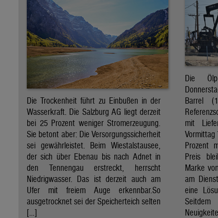
Die Öl
Donnersta
Barrel (
Die Trockenheit führt zu Einbußen in der
Referenzs
Wasserkraft. Die Salzburg AG liegt derzeit
mit Lief
bei 25 Prozent weniger Stromerzeugung.
Vormittag 
Sie betont aber: Die Versorgungssicherheit
Prozent 
sei gewährleistet. Beim Wiestalstausee,
Preis ble
der sich über Ebenau bis nach Adnet in
Marke von 
den Tennengau erstreckt, herrscht
am Diens
Niedrigwasser. Das ist derzeit auch am
eine Lösu
Ufer mit freiem Auge erkennbar.So
Seitdem
ausgetrocknet sei der Speicherteich selten
Neuigkeite
[…]