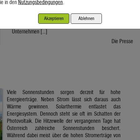
ie in den
Nutzungsbedingungen
.
wird voraussichtlich nach der Sommerpause einem Gesetz
zustimmen, danach kann die Regierung ein entsprechendes
Dekret verabschieden. Der Weg bis zur Inbetriebnahme eines
Akzeptieren
Ablehnen
ersten Reaktors wäre dann noch lang. Doch viele
Unternehmen […]
Die Presse
Viele Sonnenstunden sorgen derzeit für hohe
Energieerträge. Neben Strom lässt sich daraus auch
Wärme gewinnen. Solarthermie entlastet das
Energiesystem. Dennoch steht sie oft im Schatten der
Photovoltaik. Die Hitzewelle der vergangenen Tage hat
Österreich zahlreiche Sonnenstunden beschert.
Während dabei meist über die hohen Stromerträge von