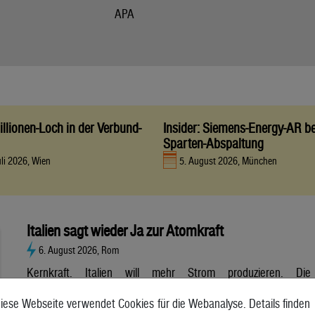
APA
llionen-Loch in der Verbund-
Insider: Siemens-Energy-AR be
Sparten-Abspaltung
uli 2026, Wien
5. August 2026, München
Italien sagt wieder Ja zur Atomkraft
6. August 2026, Rom
Kernkraft. Italien will mehr Strom produzieren. Die
Atombranche hat große Erwartungen, aber es gibt noch viele
iese Webseite verwendet Cookies für die Webanalyse. Details finden
Unsicherheiten. Italien will zurück zur Atomkraft. Der Senat