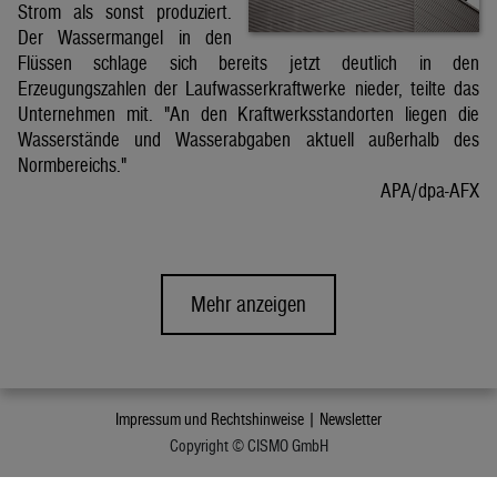
Strom als sonst produziert.
Der Wassermangel in den
Flüssen schlage sich bereits jetzt deutlich in den
Erzeugungszahlen der Laufwasserkraftwerke nieder, teilte das
Unternehmen mit. "An den Kraftwerksstandorten liegen die
Wasserstände und Wasserabgaben aktuell außerhalb des
Normbereichs."
APA/dpa-AFX
Mehr anzeigen
Impressum und Rechtshinweise |
Newsletter
Copyright © CISMO GmbH