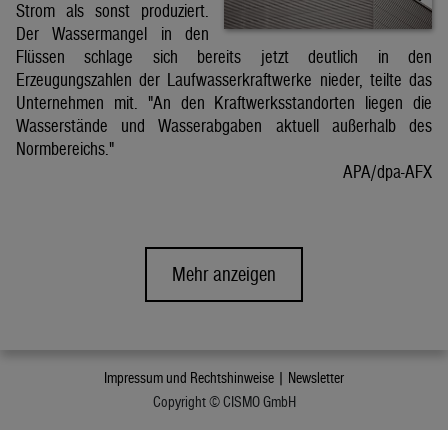
Strom als sonst produziert.
Der Wassermangel in den
Flüssen schlage sich bereits jetzt deutlich in den
Erzeugungszahlen der Laufwasserkraftwerke nieder, teilte das
Unternehmen mit. "An den Kraftwerksstandorten liegen die
Wasserstände und Wasserabgaben aktuell außerhalb des
Normbereichs."
APA/dpa-AFX
Mehr anzeigen
Impressum und Rechtshinweise |
Newsletter
Copyright © CISMO GmbH