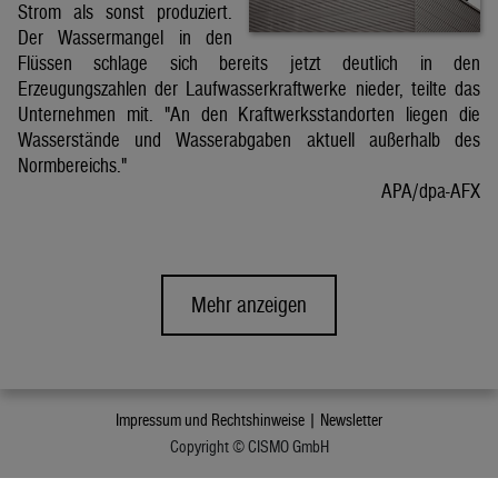
Strom als sonst produziert.
Der Wassermangel in den
Flüssen schlage sich bereits jetzt deutlich in den
Erzeugungszahlen der Laufwasserkraftwerke nieder, teilte das
Unternehmen mit. "An den Kraftwerksstandorten liegen die
Wasserstände und Wasserabgaben aktuell außerhalb des
Normbereichs."
APA/dpa-AFX
Mehr anzeigen
Impressum und Rechtshinweise |
Newsletter
Copyright © CISMO GmbH