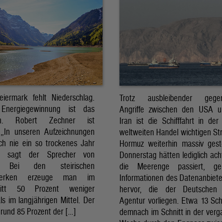
eiermark fehlt Niederschlag.
Trotz ausbleibender gegens
Energiegewinnung ist das
Angriffe zwischen den USA 
sch. Robert Zechner ist
Iran ist die Schifffahrt in der
. „In unseren Aufzeichnungen
weltweiten Handel wichtigen St
ch nie ein so trockenes Jahr
Hormuz weiterhin massiv ges
, sagt der Sprecher von
Donnerstag hätten lediglich ach
. Bei den steirischen
die Meerenge passiert, g
twerken erzeuge man im
Informationen des Datenanbiete
nitt 50 Prozent weniger
hervor, die der Deutschen 
ls im langjährigen Mittel. Der
Agentur vorliegen. Etwa 13 Schi
rund 85 Prozent der […]
demnach im Schnitt in der ver