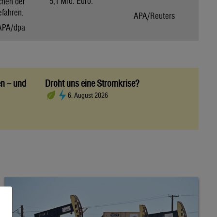
5,1 Mrd. Euro.
chen der
efahren.
APA/Reuters
APA/dpa
en – und
Droht uns eine Stromkrise?
6. August 2026