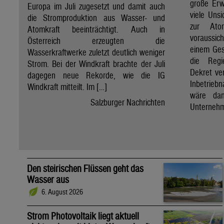
große Erw
Europa im Juli zugesetzt und damit auch
viele Unsi
die Stromproduktion aus Wasser- und
zur Ato
Atomkraft beeinträchtigt. Auch in
voraussic
Österreich erzeugten die
einem Ges
Wasserkraftwerke zuletzt deutlich weniger
die Regi
Strom. Bei der Windkraft brachte der Juli
Dekret ve
dagegen neue Rekorde, wie die IG
Inbetrieb
Windkraft mitteilt. Im […]
wäre dan
Salzburger Nachrichten
Unternehm
Den steirischen Flüssen geht das
Wasser aus
6. August 2026
Strom Photovoltaik liegt aktuell