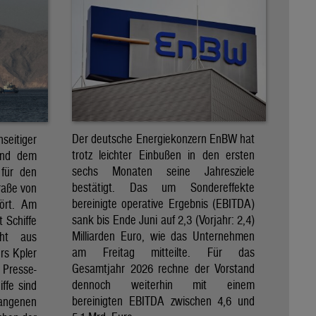
Der deutsche Energiekonzern EnBW hat
eitiger
trotz leichter Einbußen in den ersten
und dem
sechs Monaten seine Jahresziele
 für den
bestätigt. Das um Sondereffekte
raße von
bereinigte operative Ergebnis (EBITDA)
tört. Am
sank bis Ende Juni auf 2,3 (Vorjahr: 2,4)
t Schiffe
Milliarden Euro, wie das Unternehmen
eht aus
am Freitag mitteilte. Für das
rs Kpler
Gesamtjahr 2026 rechne der Vorstand
Presse-
dennoch weiterhin mit einem
ffe sind
bereinigten EBITDA zwischen 4,6 und
gangenen