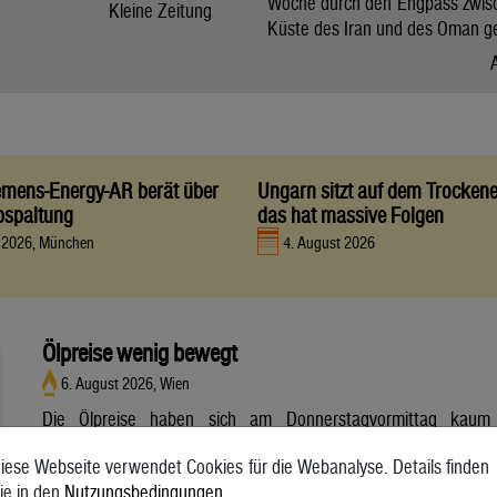
Woche durch den Engpass zwis
Kleine Zeitung
Küste des Iran und des Oman g
iemens-Energy-AR berät über
Ungarn sitzt auf dem Trocken
bspaltung
das hat massive Folgen
t 2026, München
4. August 2026
Ölpreise wenig bewegt
6. August 2026, Wien
Die Ölpreise haben sich am Donnerstagvormittag kaum
bewegt. Ein Barrel (159 Liter) der weltweiten Referenzsorte
iese Webseite verwendet Cookies für die Webanalyse. Details finden
Brent aus der Nordsee mit Lieferung Oktober kostete am
ie in den
Nutzungsbedingungen
.
Vormittag 79,75 US-Dollar und damit 0,4 Prozent mehr als am