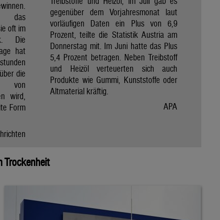
Treibstoffe und Heizöl, im Juli gab es
winnen.
gegenüber dem Vorjahresmonat laut
et das
vorläufigen Daten ein Plus von 6,9
e oft im
Prozent, teilte die Statistik Austria am
ik. Die
Donnerstag mit. Im Juni hatte das Plus
Tage hat
5,4 Prozent betragen. Neben Treibstoff
nstunden
und Heizöl verteuerten sich auch
über die
Produkte wie Gummi, Kunststoffe oder
e von
Altmaterial kräftig.
en wird,
APA
ite Form
hrichten
 Trockenheit