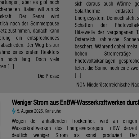
artungen, aber es gibt noch
sich daraus auch Wärme ge
cherheiten. Italien will zurück
Solarthermie entlast
mkraft. Der Senat wird
Energiesystem. Dennoch steht si
htlich nach der Sommerpause
Schatten der Photovolta
etz zustimmen, danach kann
Hitzewelle der vergangenen 
erung ein entsprechendes
Österreich zahlreiche Sonne
rabschieden. Der Weg bis zur
beschert. Während dabei meist 
nahme eines ersten Reaktors
hohen Stromerträg
n noch lang. Doch viele
Photovoltaikanlagen gesproch
en […]
liefert die Sonne noch eine zwe
[…]
Die Presse
NÖN Niederösterreichische Nac
Weniger Strom aus EnBW-Wasserkraftwerken durch
5. August 2026, Karlsruhe
Wegen der anhaltenden Trockenheit wird an einigen
Wasserkraftwerken des Energieversorgers EnBW derzeit
deutlich weniger Strom als sonst produziert. Der