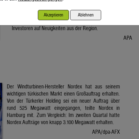
Vorabend. Der Preis bleibt damit weiter unter der Marke von
80 Dollar. Unter diese ist er am Dienstag wegen der Hoffnung
Akzeptieren
Ablehnen
auf eine Lösung im Iran-Krieg gesunken. Seitdem warten
Investoren auf Neuigkeiten aus der Region.
APA
Der Windturbinen-Hersteller Nordex hat aus seinem
wichtigen türkischen Markt einen Großauftrag erhalten.
Von der Türkerler Holding sei ein neuer Auftrag über
rund 525 Megawatt eingegangen, teilte Nordex in
Hamburg mit. Zum Vergleich: Im zweiten Quartal hatte
Nordex Aufträge von knapp 3.100 Megawatt erhalten.
APA/dpa-AFX