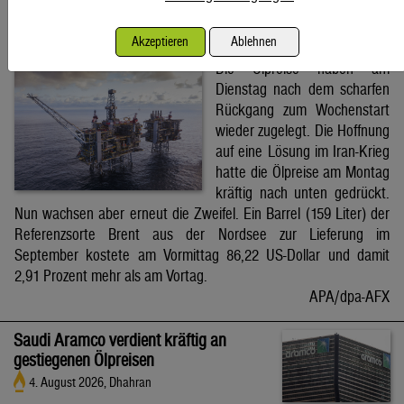
Brent-Ölpreis steigt auf 86,22 US-Dollar
Akzeptieren
Ablehnen
4. August 2026, Wien
Die Ölpreise haben am
Dienstag nach dem scharfen
Rückgang zum Wochenstart
wieder zugelegt. Die Hoffnung
auf eine Lösung im Iran-Krieg
hatte die Ölpreise am Montag
kräftig nach unten gedrückt.
Nun wachsen aber erneut die Zweifel. Ein Barrel (159 Liter) der
Referenzsorte Brent aus der Nordsee zur Lieferung im
September kostete am Vormittag 86,22 US-Dollar und damit
2,91 Prozent mehr als am Vortag.
APA/dpa-AFX
Saudi Aramco verdient kräftig an
gestiegenen Ölpreisen
4. August 2026, Dhahran