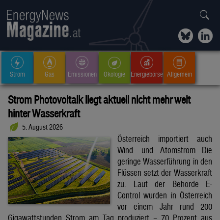
Strom
Gas
Emissionen
Ökologie
Energiebörse
Allgemein
Strom Photovoltaik liegt aktuell nicht mehr weit
hinter Wasserkraft
5. August 2026
Österreich importiert auch
Wind- und Atomstrom Die
geringe Wasserführung in den
Flüssen setzt der Wasserkraft
zu. Laut der Behörde E-
Control wurden in Österreich
vor einem Jahr rund 200
Gigawattstunden Strom am Tag produziert – 70 Prozent aus