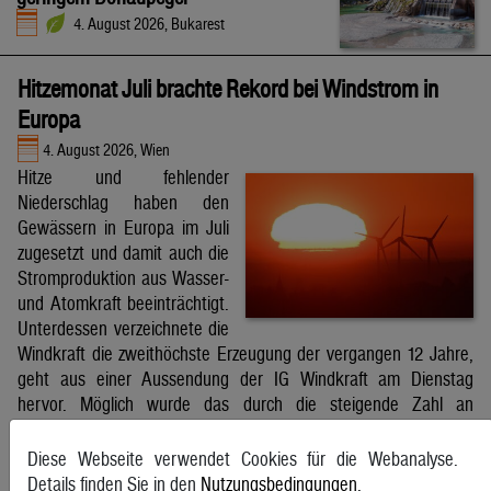
4. August 2026, Bukarest
Hitzemonat Juli brachte Rekord bei Windstrom in
Europa
4. August 2026, Wien
Hitze und fehlender
Niederschlag haben den
Gewässern in Europa im Juli
zugesetzt und damit auch die
Stromproduktion aus Wasser-
und Atomkraft beeinträchtigt.
Unterdessen verzeichnete die
Windkraft die zweithöchste Erzeugung der vergangen 12 Jahre,
geht aus einer Aussendung der IG Windkraft am Dienstag
hervor. Möglich wurde das durch die steigende Zahl an
Windkraftanlagen aber auch durch bessere Windverhältnisse.
APA
Diese Webseite verwendet Cookies für die Webanalyse.
Details finden Sie in den
Nutzungsbedingungen
.