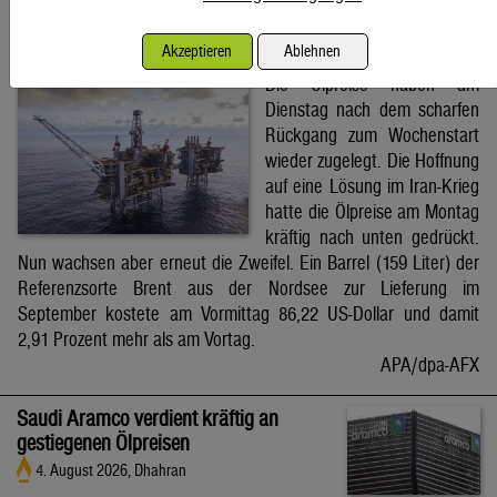
Brent-Ölpreis steigt auf 86,22 US-Dollar
Akzeptieren
Ablehnen
4. August 2026, Wien
Die Ölpreise haben am
Dienstag nach dem scharfen
Rückgang zum Wochenstart
wieder zugelegt. Die Hoffnung
auf eine Lösung im Iran-Krieg
hatte die Ölpreise am Montag
kräftig nach unten gedrückt.
Nun wachsen aber erneut die Zweifel. Ein Barrel (159 Liter) der
Referenzsorte Brent aus der Nordsee zur Lieferung im
September kostete am Vormittag 86,22 US-Dollar und damit
2,91 Prozent mehr als am Vortag.
APA/dpa-AFX
Saudi Aramco verdient kräftig an
gestiegenen Ölpreisen
4. August 2026, Dhahran