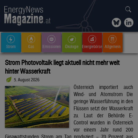
Strom
Gas
Emissionen
Ökologie
Energiebörse
Allgemein
Strom Photovoltaik liegt aktuell nicht mehr weit
hinter Wasserkraft
5. August 2026
Österreich importiert auch
Wind- und Atomstrom Die
geringe Wasserführung in den
Flüssen setzt der Wasserkraft
zu. Laut der Behörde E-
Control wurden in Österreich
vor einem Jahr rund 200
Gigawattstunden Strom am Tag produziert – 70 Prozent aus