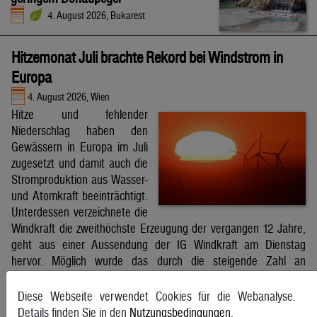
4. August 2026, Bukarest
Hitzemonat Juli brachte Rekord bei Windstrom in
Europa
4. August 2026, Wien
Hitze und fehlender
Niederschlag haben den
Gewässern in Europa im Juli
zugesetzt und damit auch die
Stromproduktion aus Wasser-
und Atomkraft beeinträchtigt.
Unterdessen verzeichnete die
Windkraft die zweithöchste Erzeugung der vergangen 12 Jahre,
geht aus einer Aussendung der IG Windkraft am Dienstag
hervor. Möglich wurde das durch die steigende Zahl an
Windkraftanlagen aber auch durch bessere Windverhältnisse.
APA
Diese Webseite verwendet Cookies für die Webanalyse.
Details finden Sie in den
Nutzungsbedingungen
.