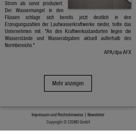
Strom als sonst produziert.
Der Wassermangel in den
Flüssen schlage sich bereits jetzt deutlich in den
Erzeugungszahlen der Laufwasserkraftwerke nieder, teilte das
Unternehmen mit. "An den Kraftwerksstandorten liegen die
Wasserstände und Wasserabgaben aktuell außerhalb des
Normbereichs."
APA/dpa-AFX
Mehr anzeigen
Impressum und Rechtshinweise |
Newsletter
Copyright © CISMO GmbH