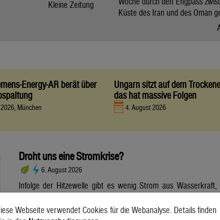
Woche durch den Engpass zwis
Kleine Zeitung
Küste des Iran und des Oman g
iemens-Energy-AR berät über
Ungarn sitzt auf dem Trocken
bspaltung
das hat massive Folgen
t 2026, München
4. August 2026
Droht uns eine Stromkrise?
6. August 2026
Infolge der Hitzewelle gibt es wenig Strom aus Wasserkraft,
dafür aber viel Strom aus Photovoltaik. Wie sich die
Wetterextreme auf die Stromerzeugung und die Netze
iese Webseite verwendet Cookies für die Webanalyse. Details finden
auswirken. Die anhaltende Hitzewelle bringt die Stromnetze in