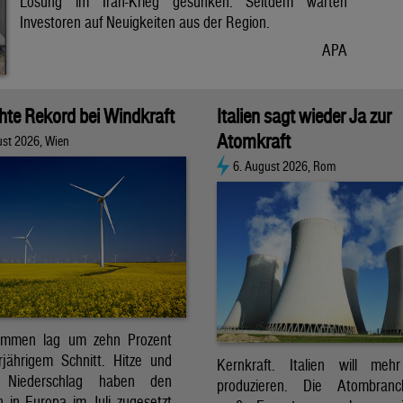
Lösung im Iran-Krieg gesunken. Seitdem warten
Investoren auf Neuigkeiten aus der Region.
APA
chte Rekord bei Windkraft
Italien sagt wieder Ja zur
Atomkraft
ust 2026, Wien
6. August 2026, Rom
ommen lag um zehn Prozent
jährigem Schnitt. Hitze und
Kernkraft. Italien will meh
r Niederschlag haben den
produzieren. Die Atombran
 in Europa im Juli zugesetzt