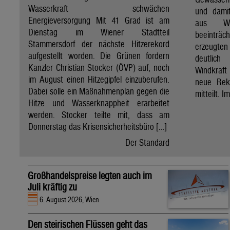
Wasserkraft schwächen
und dami
Energieversorgung Mit 41 Grad ist am
aus Wa
Dienstag im Wiener Stadtteil
beeinträ
Stammersdorf der nächste Hitzerekord
erzeugten
aufgestellt worden. Die Grünen fordern
deutlich
Kanzler Christian Stocker (ÖVP) auf, noch
Windkraf
im August einen Hitzegipfel einzuberufen.
neue Rek
Dabei solle ein Maßnahmenplan gegen die
mitteilt. I
Hitze und Wasserknappheit erarbeitet
werden. Stocker teilte mit, dass am
Donnerstag das Krisensicherheitsbüro […]
Der Standard
Großhandelspreise legten auch im
Juli kräftig zu
6. August 2026, Wien
Den steirischen Flüssen geht das