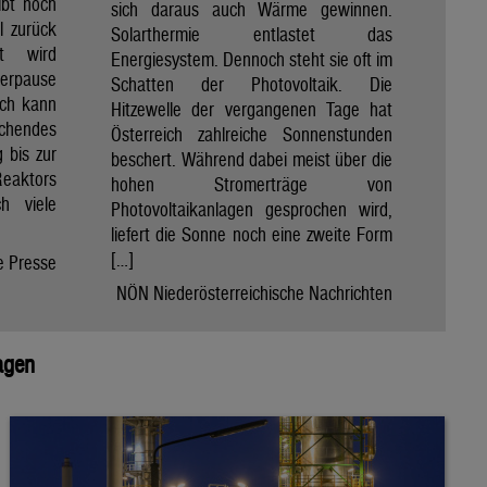
ibt noch
sich daraus auch Wärme gewinnen.
ll zurück
Solarthermie entlastet das
t wird
Energiesystem. Dennoch steht sie oft im
merpause
Schatten der Photovoltaik. Die
ach kann
Hitzewelle der vergangenen Tage hat
chendes
Österreich zahlreiche Sonnenstunden
 bis zur
beschert. Während dabei meist über die
Reaktors
hohen Stromerträge von
h viele
Photovoltaikanlagen gesprochen wird,
liefert die Sonne noch eine zweite Form
[…]
e Presse
NÖN Niederösterreichische Nachrichten
agen