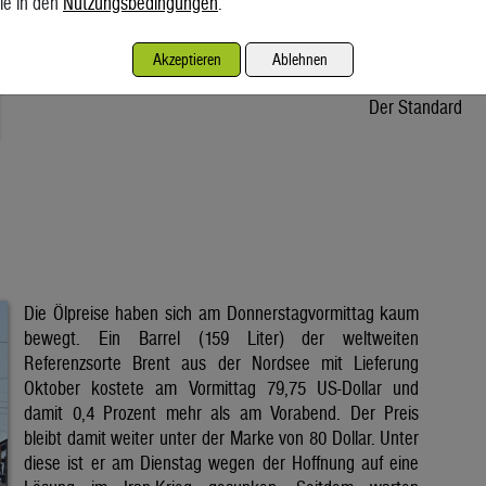
ie in den
Nutzungsbedingungen
.
Osteuropa unter Druck. In Österreich fehlt dem Stromkonzern
Verbund ein Drittel der Wassermenge. Wie verlässlich sind die
Akzeptieren
Ablehnen
erneuerbaren Energien und halten unsere […]
Der Standard
Die Ölpreise haben sich am Donnerstagvormittag kaum
bewegt. Ein Barrel (159 Liter) der weltweiten
Referenzsorte Brent aus der Nordsee mit Lieferung
Oktober kostete am Vormittag 79,75 US-Dollar und
damit 0,4 Prozent mehr als am Vorabend. Der Preis
bleibt damit weiter unter der Marke von 80 Dollar. Unter
diese ist er am Dienstag wegen der Hoffnung auf eine