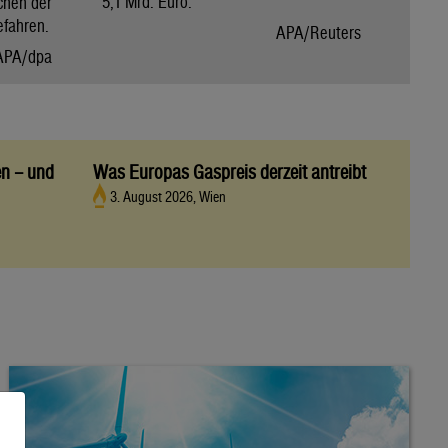
5,1 Mrd. Euro.
chen der
efahren.
APA/Reuters
APA/dpa
en – und
Was Europas Gaspreis derzeit antreibt
3. August 2026, Wien