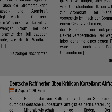
große Erwartungen, aber es g
t auch die Stromproduktion
viele Unsicherheiten. Italien wi
sser- und Atomkraft
zur Atomkraft. Der Sena
chtigt. Auch in Österreich
voraussichtlich nach der Som
 die Wasserkraftwerke zuletzt
einem Gesetz zustimmen, dan
 weniger Strom. Bei der
die Regierung ein entspre
t brachte der Juli dagegen
Dekret verabschieden. Der Weg
orde, wie die IG Windkraft
Inbetriebnahme eines ersten 
m […]
wäre dann noch lang. Doc
Unternehmen […]
Salzburger Nachrichten
Di
Deutsche Raffinerien üben Kritik an Kartellamt-Abfr
5. August 2026, Berlin
Bei der Prüfung der von Raffinerien verlangten Spritpreise
durch das deutsche Bundeskartellamt gibt es nach Darstellung
der Mineralölwirtschaft einige Hürden. Der