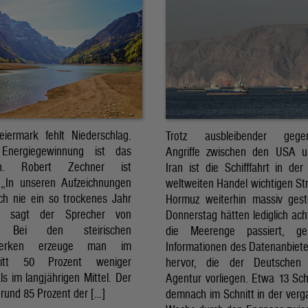
eiermark fehlt Niederschlag.
Trotz ausbleibender gegens
Energiegewinnung ist das
Angriffe zwischen den USA 
sch. Robert Zechner ist
Iran ist die Schifffahrt in der
. „In unseren Aufzeichnungen
weltweiten Handel wichtigen St
ch nie ein so trockenes Jahr
Hormuz weiterhin massiv ges
, sagt der Sprecher von
Donnerstag hätten lediglich ach
. Bei den steirischen
die Meerenge passiert, g
twerken erzeuge man im
Informationen des Datenanbiete
nitt 50 Prozent weniger
hervor, die der Deutschen 
ls im langjährigen Mittel. Der
Agentur vorliegen. Etwa 13 Schi
rund 85 Prozent der […]
demnach im Schnitt in der ver