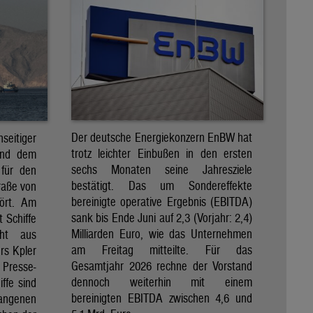
Der deutsche Energiekonzern EnBW hat
eitiger
trotz leichter Einbußen in den ersten
und dem
sechs Monaten seine Jahresziele
 für den
bestätigt. Das um Sondereffekte
raße von
bereinigte operative Ergebnis (EBITDA)
tört. Am
sank bis Ende Juni auf 2,3 (Vorjahr: 2,4)
t Schiffe
Milliarden Euro, wie das Unternehmen
eht aus
am Freitag mitteilte. Für das
rs Kpler
Gesamtjahr 2026 rechne der Vorstand
Presse-
dennoch weiterhin mit einem
ffe sind
bereinigten EBITDA zwischen 4,6 und
gangenen