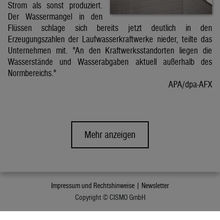
Strom als sonst produziert.
Der Wassermangel in den
Flüssen schlage sich bereits jetzt deutlich in den
Erzeugungszahlen der Laufwasserkraftwerke nieder, teilte das
Unternehmen mit. "An den Kraftwerksstandorten liegen die
Wasserstände und Wasserabgaben aktuell außerhalb des
Normbereichs."
APA/dpa-AFX
Mehr anzeigen
Impressum und Rechtshinweise |
Newsletter
Copyright © CISMO GmbH