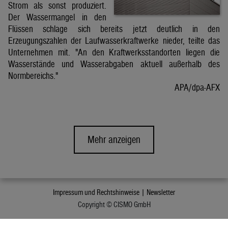
Strom als sonst produziert.
Der Wassermangel in den
Flüssen schlage sich bereits jetzt deutlich in den
Erzeugungszahlen der Laufwasserkraftwerke nieder, teilte das
Unternehmen mit. "An den Kraftwerksstandorten liegen die
Wasserstände und Wasserabgaben aktuell außerhalb des
Normbereichs."
APA/dpa-AFX
Mehr anzeigen
Impressum und Rechtshinweise |
Newsletter
Copyright © CISMO GmbH