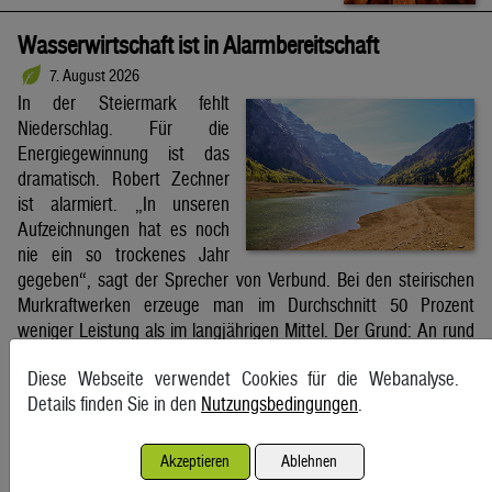
Wasserwirtschaft ist in Alarmbereitschaft
7. August 2026
In der Steiermark fehlt
Niederschlag. Für die
Energiegewinnung ist das
dramatisch. Robert Zechner
ist alarmiert. „In unseren
Aufzeichnungen hat es noch
nie ein so trockenes Jahr
gegeben“, sagt der Sprecher von Verbund. Bei den steirischen
Murkraftwerken erzeuge man im Durchschnitt 50 Prozent
weniger Leistung als im langjährigen Mittel. Der Grund: An rund
85 Prozent der […]
Diese Webseite verwendet Cookies für die Webanalyse.
Kleine Zeitung
Details finden Sie in den
Nutzungsbedingungen
.
Schifffahrt in Straße von Hormuz weiterhin massiv
Akzeptieren
Ablehnen
gestört