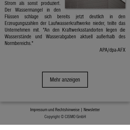
Strom als sonst produziert.
Der Wassermangel in den
Flüssen schlage sich bereits jetzt deutlich in den
Erzeugungszahlen der Laufwasserkraftwerke nieder, teilte das
Unternehmen mit. "An den Kraftwerksstandorten liegen die
Wasserstände und Wasserabgaben aktuell außerhalb des
Normbereichs."
APA/dpa-AFX
Mehr anzeigen
Impressum und Rechtshinweise |
Newsletter
Copyright © CISMO GmbH