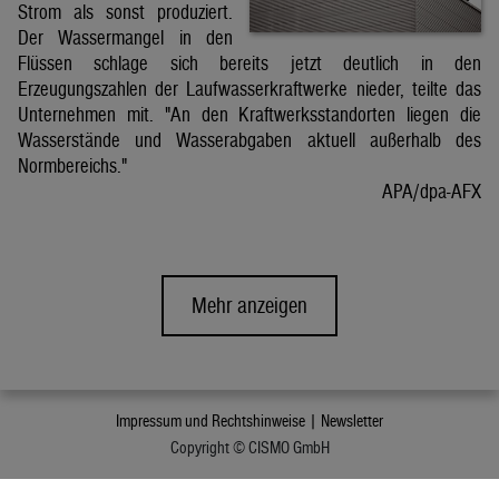
Strom als sonst produziert.
Der Wassermangel in den
Flüssen schlage sich bereits jetzt deutlich in den
Erzeugungszahlen der Laufwasserkraftwerke nieder, teilte das
Unternehmen mit. "An den Kraftwerksstandorten liegen die
Wasserstände und Wasserabgaben aktuell außerhalb des
Normbereichs."
APA/dpa-AFX
Mehr anzeigen
Impressum und Rechtshinweise |
Newsletter
Copyright © CISMO GmbH