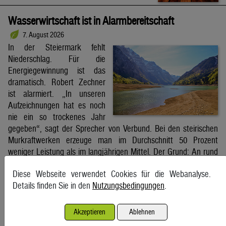
Wasserwirtschaft ist in Alarmbereitschaft
7. August 2026
In der Steiermark fehlt
Niederschlag. Für die
Energiegewinnung ist das
dramatisch. Robert Zechner
ist alarmiert. „In unseren
Aufzeichnungen hat es noch
nie ein so trockenes Jahr
gegeben“, sagt der Sprecher von Verbund. Bei den steirischen
Murkraftwerken erzeuge man im Durchschnitt 50 Prozent
weniger Leistung als im langjährigen Mittel. Der Grund: An rund
85 Prozent der […]
Diese Webseite verwendet Cookies für die Webanalyse.
Kleine Zeitung
Details finden Sie in den
Nutzungsbedingungen
.
Schifffahrt in Straße von Hormuz weiterhin massiv
Akzeptieren
Ablehnen
gestört