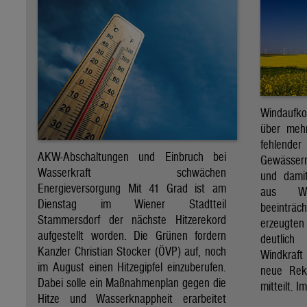
Windaufk
über mehr
fehlende
AKW-Abschaltungen und Einbruch bei
Gewässern
Wasserkraft schwächen
und dami
Energieversorgung Mit 41 Grad ist am
aus Wa
Dienstag im Wiener Stadtteil
beeinträ
Stammersdorf der nächste Hitzerekord
erzeugten
aufgestellt worden. Die Grünen fordern
deutlich
Kanzler Christian Stocker (ÖVP) auf, noch
Windkraf
im August einen Hitzegipfel einzuberufen.
neue Rek
Dabei solle ein Maßnahmenplan gegen die
mitteilt. I
Hitze und Wasserknappheit erarbeitet