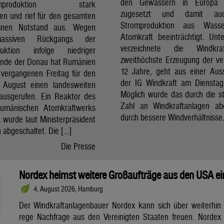
den Gewässern in Europa 
romproduktion stark
zugesetzt und damit au
ren und rief für den gesamten
Stromproduktion aus Wass
inen Notstand aus. Wegen
Atomkraft beeinträchtigt. Unt
assiven Rückgangs der
verzeichnete die Windkr
duktion infolge niedriger
zweithöchste Erzeugung der v
nde der Donau hat Rumänien
12 Jahre, geht aus einer Au
vergangenen Freitag für den
der IG Windkraft am Dienstag
 August einen landesweiten
Möglich wurde das durch die s
ausgerufen. Ein Reaktor des
Zahl an Windkraftanlagen ab
rumänischen Atomkraftwerks
durch bessere Windverhältnisse
 wurde laut Ministerpräsident
an abgeschaltet. Die […]
Die Presse
Nordex heimst weitere Großaufträge aus den USA ei
4. August 2026, Hamburg
Der Windkraftanlagenbauer Nordex kann sich über weiterhin
rege Nachfrage aus den Vereinigten Staaten freuen. Nordex