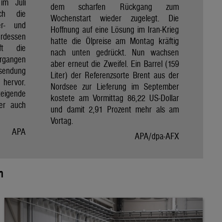
im Juli
dem scharfen Rückgang zum
ch die
Wochenstart wieder zugelegt. Die
er- und
Hoffnung auf eine Lösung im Iran-Krieg
erdessen
hatte die Ölpreise am Montag kräftig
aft die
nach unten gedrückt. Nun wachsen
ergangen
aber erneut die Zweifel. Ein Barrel (159
ssendung
Liter) der Referenzsorte Brent aus der
 hervor.
Nordsee zur Lieferung im September
teigende
kostete am Vormittag 86,22 US-Dollar
er auch
und damit 2,91 Prozent mehr als am
.
Vortag.
APA
APA/dpa-AFX
n