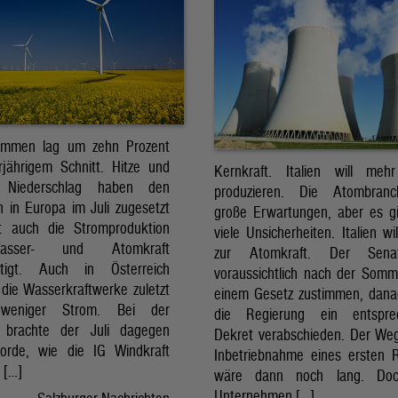
ommen lag um zehn Prozent
jährigem Schnitt. Hitze und
Kernkraft. Italien will meh
r Niederschlag haben den
produzieren. Die Atombran
 in Europa im Juli zugesetzt
große Erwartungen, aber es g
t auch die Stromproduktion
viele Unsicherheiten. Italien wi
sser- und Atomkraft
zur Atomkraft. Der Sena
chtigt. Auch in Österreich
voraussichtlich nach der Som
 die Wasserkraftwerke zuletzt
einem Gesetz zustimmen, dan
 weniger Strom. Bei der
die Regierung ein entspre
t brachte der Juli dagegen
Dekret verabschieden. Der Weg
orde, wie die IG Windkraft
Inbetriebnahme eines ersten 
m […]
wäre dann noch lang. Doc
Unternehmen […]