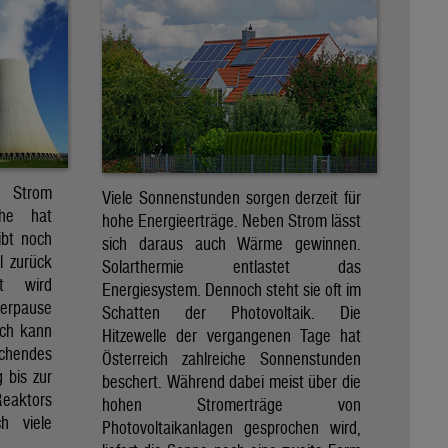
r Strom
Viele Sonnenstunden sorgen derzeit für
che hat
hohe Energieerträge. Neben Strom lässt
ibt noch
sich daraus auch Wärme gewinnen.
ll zurück
Solarthermie entlastet das
t wird
Energiesystem. Dennoch steht sie oft im
merpause
Schatten der Photovoltaik. Die
ach kann
Hitzewelle der vergangenen Tage hat
chendes
Österreich zahlreiche Sonnenstunden
 bis zur
beschert. Während dabei meist über die
Reaktors
hohen Stromerträge von
h viele
Photovoltaikanlagen gesprochen wird,