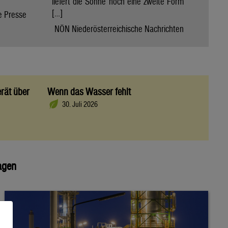
liefert die Sonne noch eine zweite Form
[…]
e Presse
NÖN Niederösterreichische Nachrichten
rät über
Wenn das Wasser fehlt
30. Juli 2026
agen