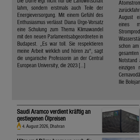
Die Dürre legt nicht nur die Landwirtschaft
Atomst
lahm, sondern erstmals auch Teile der
zurückfah
Energieversorgung. Mit einem Gefühl des
August e
Enthusiasmus verlässt Diana Ürge-Vorsatz
eines m
eine Schulung zum Thema Klimawandel
Strompro
mit den neuen Parlamentsabgeordneten in
Wasserstä
Budapest. „Es war toll. Sie respektieren
schon am 
meine Arbeit wirklich und hören zu“, sagt
gesamten
die ungarische Professorin an der Central
Notstand 
European University, die 2023 […]
einzigen 
Cernavodă
Ilie Boloj
Saudi Aramco verdient kräftig an
gestiegenen Ölpreisen
4. August 2026, Dhahran