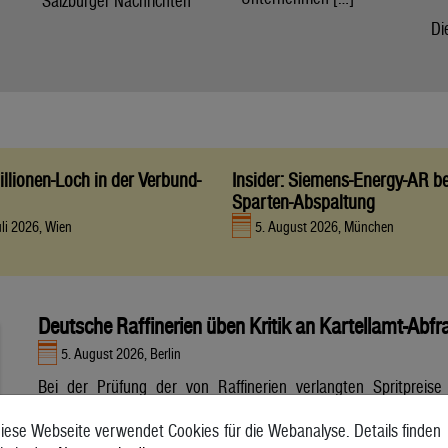
Salzburger Nachrichten
Di
llionen-Loch in der Verbund-
Insider: Siemens-Energy-AR be
Sparten-Abspaltung
uli 2026, Wien
5. August 2026, München
Deutsche Raffinerien üben Kritik an Kartellamt-Abfr
5. August 2026, Berlin
Bei der Prüfung der von Raffinerien verlangten Spritpreise
durch das deutsche Bundeskartellamt gibt es nach Darstellung
iese Webseite verwendet Cookies für die Webanalyse. Details finden
der Mineralölwirtschaft einige Hürden. Der